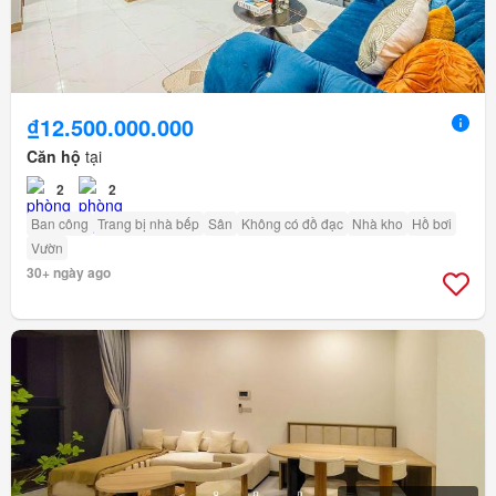
₫12.500.000.000
Căn hộ
tại
2
2
Ban công
Trang bị nhà bếp
Sân
Không có đồ đạc
Nhà kho
Hồ bơi
Vườn
30+ ngày ago