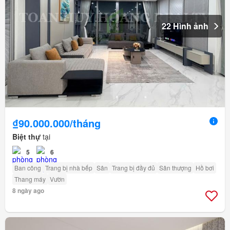
22 Hình ảnh
₫90.000.000/tháng
Biệt thự
tại
5
6
Ban công
Trang bị nhà bếp
Sân
Trang bị đầy đủ
Sân thượng
Hồ bơi
Thang máy
Vườn
8 ngày ago