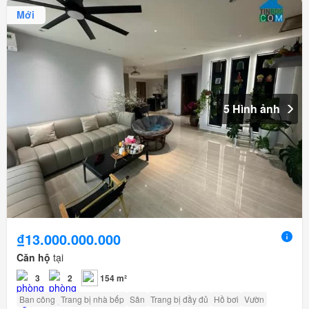
Mới
5 Hình ảnh
₫13.000.000.000
Căn hộ
tại
3
2
154 m²
Ban công
Trang bị nhà bếp
Sân
Trang bị đầy đủ
Hồ bơi
Vườn