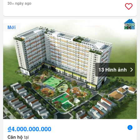
30+ ngày ago
Mới
13 Hình ảnh
₫4.000.000.000
Căn hộ
tại