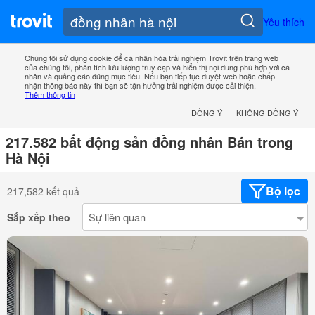
Yêu thích
Chúng tôi sử dụng cookie để cá nhân hóa trải nghiệm Trovit trên trang web
của chúng tôi, phân tích lưu lượng truy cập và hiển thị nội dung phù hợp với cá
nhân và quảng cáo đúng mục tiêu. Nếu bạn tiếp tục duyệt web hoặc chấp
nhận thông báo này thì bạn sẽ tận hưởng trải nghiệm được cải thiện.
Thêm thông tin
ĐỒNG Ý
KHÔNG ĐỒNG Ý
217.582 bất động sản đồng nhân Bán trong
Hà Nội
Bộ lọc
217,582 kết quả
Sắp xếp theo