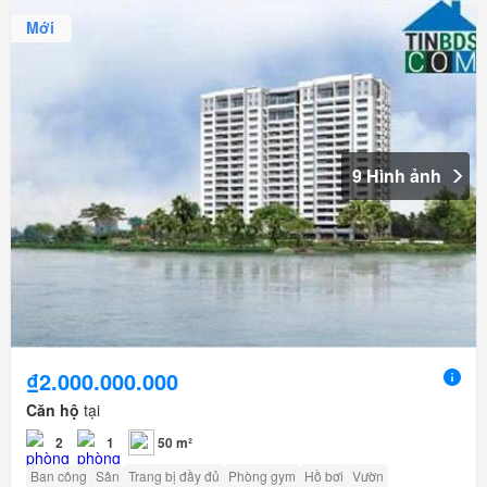
Mới
9 Hình ảnh
₫2.000.000.000
Căn hộ
tại
2
1
50 m²
Ban công
Sân
Trang bị đầy đủ
Phòng gym
Hồ bơi
Vườn