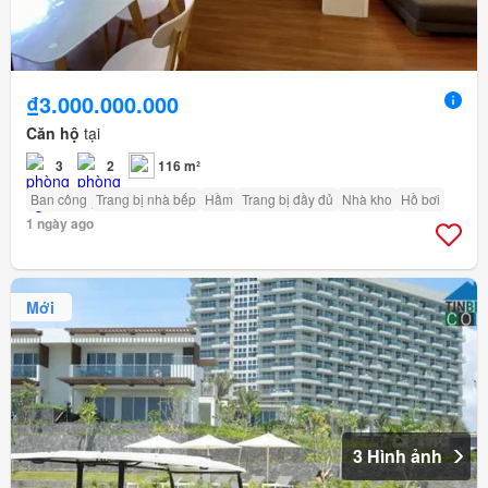
₫3.000.000.000
Căn hộ
tại
3
2
116 m²
Ban công
Trang bị nhà bếp
Hầm
Trang bị đầy đủ
Nhà kho
Hồ bơi
1 ngày ago
Mới
3 Hình ảnh