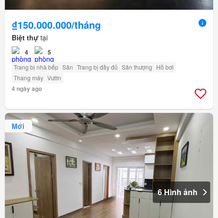
₫150.000.000/tháng
Biệt thự
tại
4
5
Trang bị nhà bếp
Sân
Trang bị đầy đủ
Sân thượng
Hồ bơi
Thang máy
Vườn
4 ngày ago
Mới
6 Hình ảnh