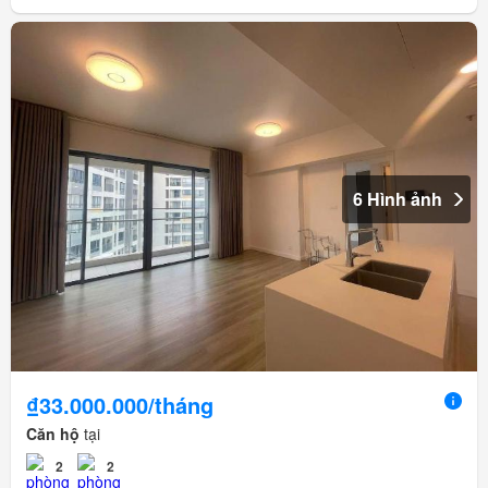
6 Hình ảnh
₫33.000.000/tháng
Căn hộ
tại
2
2