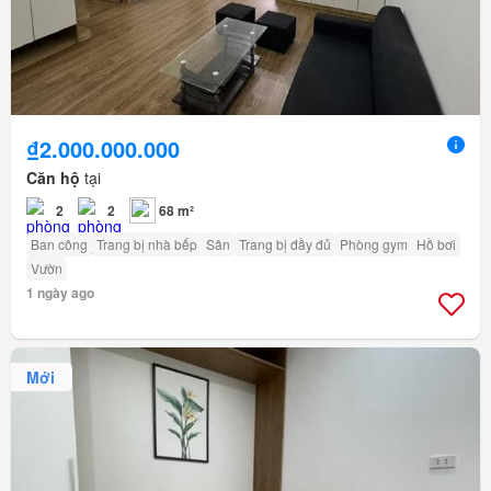
₫2.000.000.000
Căn hộ
tại
2
2
68 m²
Ban công
Trang bị nhà bếp
Sân
Trang bị đầy đủ
Phòng gym
Hồ bơi
Vườn
1 ngày ago
Mới