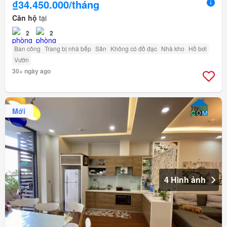
₫34.450.000/tháng
Căn hộ
tại
2
2
Ban công
Trang bị nhà bếp
Sân
Không có đồ đạc
Nhà kho
Hồ bơi
Vườn
30+ ngày ago
Mới
4 Hình ảnh