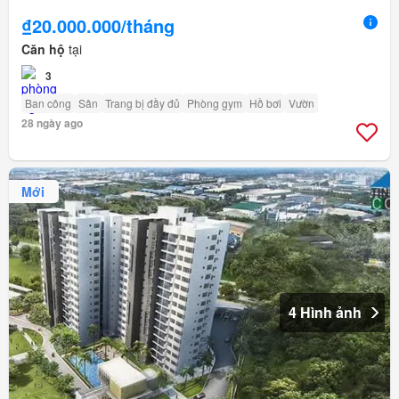
₫20.000.000/tháng
Căn hộ
tại
3
Ban công
Sân
Trang bị đầy đủ
Phòng gym
Hồ bơi
Vườn
28 ngày ago
Mới
4 Hình ảnh