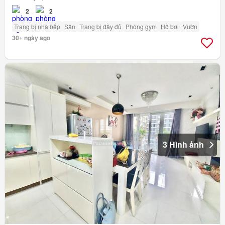
2
2
Trang bị nhà bếp
Sân
Trang bị đầy đủ
Phòng gym
Hồ bơi
Vườn
30+ ngày ago
3 Hình ảnh