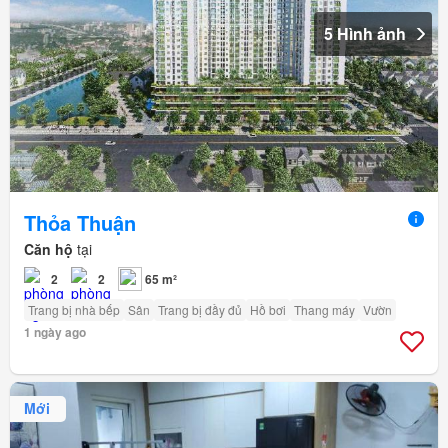
5 Hình ảnh
Thỏa Thuận
Căn hộ
tại
2
2
65 m²
Trang bị nhà bếp
Sân
Trang bị đầy đủ
Hồ bơi
Thang máy
Vườn
1 ngày ago
Mới