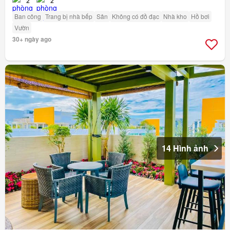
2
2
Ban công
Trang bị nhà bếp
Sân
Không có đồ đạc
Nhà kho
Hồ bơi
Vườn
30+ ngày ago
14 Hình ảnh