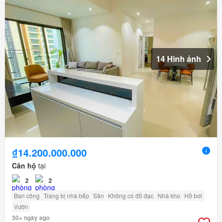
14 Hình ảnh
₫14.200.000.000
Căn hộ
tại
2
2
Ban công
Trang bị nhà bếp
Sân
Không có đồ đạc
Nhà kho
Hồ bơi
Vườn
30+ ngày ago