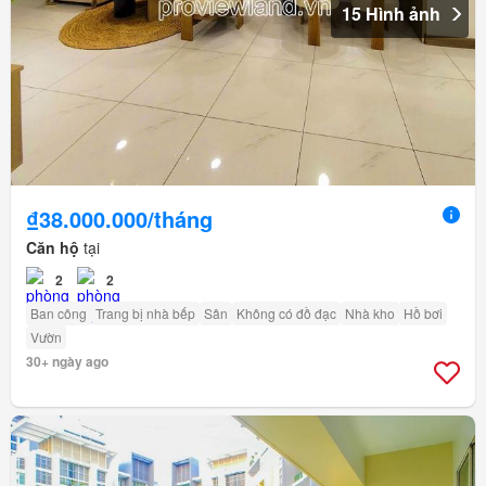
15 Hình ảnh
₫38.000.000/tháng
Căn hộ
tại
2
2
Ban công
Trang bị nhà bếp
Sân
Không có đồ đạc
Nhà kho
Hồ bơi
Vườn
30+ ngày ago