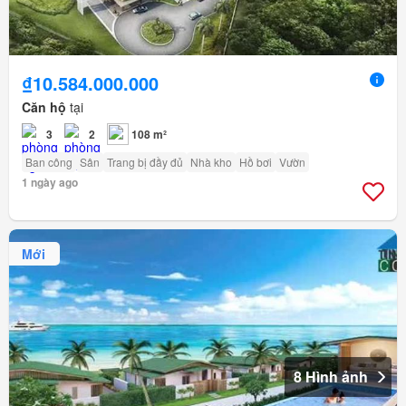
₫10.584.000.000
Căn hộ
tại
3
2
108 m²
Ban công
Sân
Trang bị đầy đủ
Nhà kho
Hồ bơi
Vườn
1 ngày ago
Mới
8 Hình ảnh