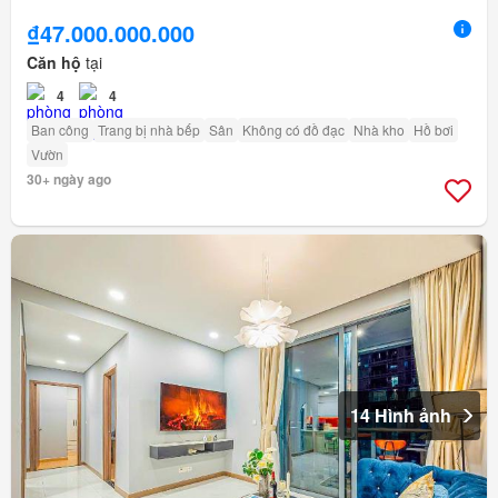
₫47.000.000.000
Căn hộ
tại
4
4
Ban công
Trang bị nhà bếp
Sân
Không có đồ đạc
Nhà kho
Hồ bơi
Vườn
30+ ngày ago
14 Hình ảnh