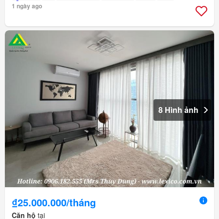
1 ngày ago
8 Hình ảnh
₫25.000.000/tháng
Căn hộ
tại