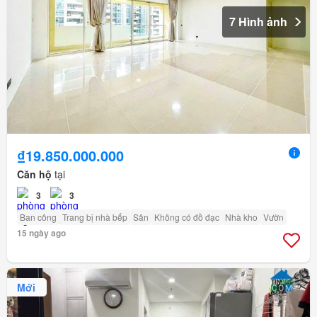
7 Hình ảnh
₫19.850.000.000
Căn hộ
tại
3
3
Ban công
Trang bị nhà bếp
Sân
Không có đồ đạc
Nhà kho
Vườn
15 ngày ago
Mới