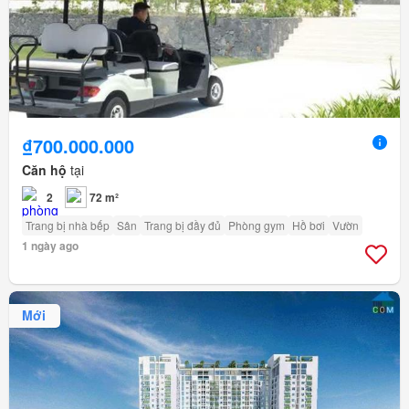
₫700.000.000
Căn hộ
tại
2
72 m²
Trang bị nhà bếp
Sân
Trang bị đầy đủ
Phòng gym
Hồ bơi
Vườn
1 ngày ago
Mới