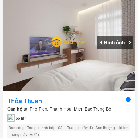
4 Hình ảnh
Thỏa Thuận
Căn hộ
tại Thọ Tiến, Thanh Hóa, Miền Bắc Trung Bộ
66 m²
Ban công
Trang bị nhà bếp
Sân
Trang bị đầy đủ
Sân thượng
Hồ bơi
Thang máy
Vườn