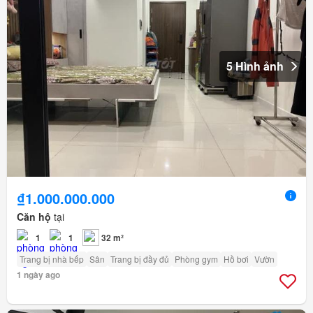
5 Hình ảnh
₫1.000.000.000
Căn hộ
tại
1
1
32 m²
Trang bị nhà bếp
Sân
Trang bị đầy đủ
Phòng gym
Hồ bơi
Vườn
1 ngày ago