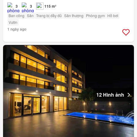
3
3
115 m²
Ban công
Sân
Trang bị đầy đủ
Sân thượng
Phòng gym
Hồ bơi
Vườn
1 ngày ago
12 Hình ảnh