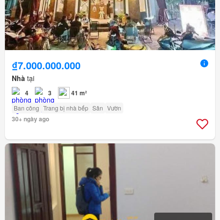
₫7.000.000.000
Nhà
tại
4
3
41 m²
Ban công
Trang bị nhà bếp
Sân
Vườn
30+ ngày ago