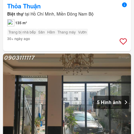
Thỏa Thuận
Biệt thự
tại Hồ Chí Minh, Miền Đông Nam Bộ
135 m²
Trang bị nhà bếp
Sân
Hầm
Thang máy
Vườn
30+ ngày ago
5 Hình ảnh