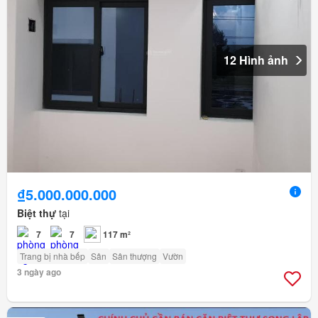
12 Hình ảnh
₫5.000.000.000
Biệt thự
tại
7
7
117 m²
Trang bị nhà bếp
Sân
Sân thượng
Vườn
3 ngày ago