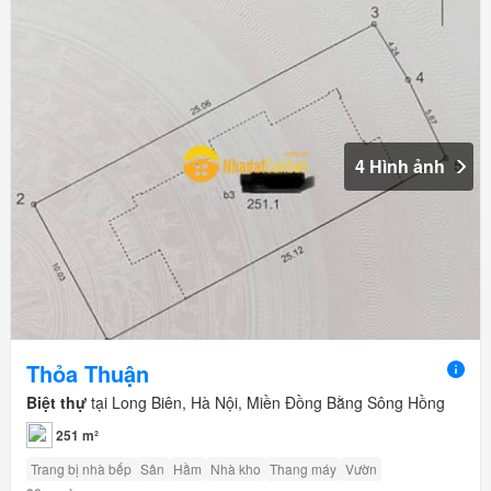
4 Hình ảnh
Thỏa Thuận
Biệt thự
tại Long Biên, Hà Nội, Miền Đồng Bằng Sông Hồng
251 m²
Trang bị nhà bếp
Sân
Hầm
Nhà kho
Thang máy
Vườn