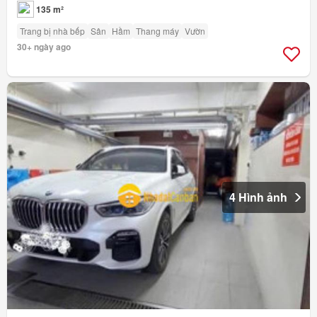
135 m²
Trang bị nhà bếp
Sân
Hầm
Thang máy
Vườn
30+ ngày ago
4 Hình ảnh