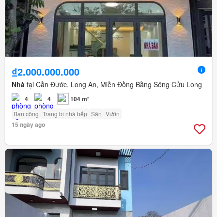
₫2.000.000.000
Nhà
tại Cần Đước, Long An, Miền Đồng Bằng Sông Cửu Long
4
4
104 m²
Ban công
Trang bị nhà bếp
Sân
Vườn
15 ngày ago