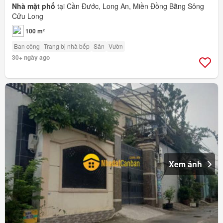
Nhà mặt phố
tại Cần Đước, Long An, Miền Đồng Bằng Sông
Cửu Long
100 m²
Ban công
Trang bị nhà bếp
Sân
Vườn
30+ ngày ago
Xem ảnh