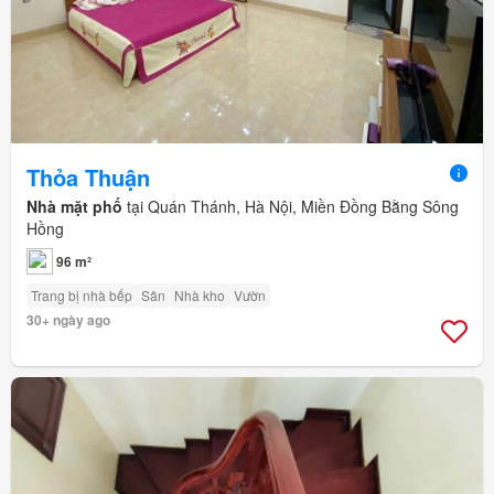
Thỏa Thuận
Nhà mặt phố
tại Quán Thánh, Hà Nội, Miền Đồng Bằng Sông
Hồng
96 m²
Trang bị nhà bếp
Sân
Nhà kho
Vườn
30+ ngày ago