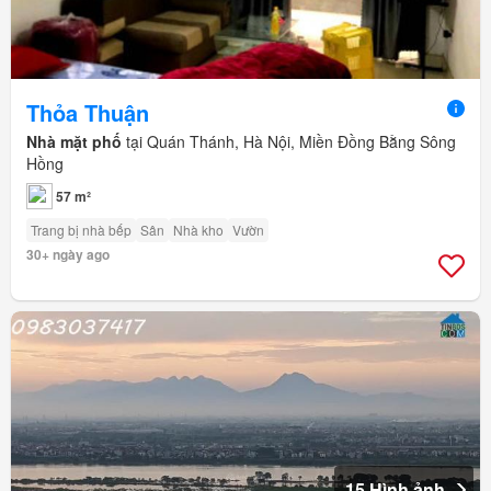
Thỏa Thuận
Nhà mặt phố
tại Quán Thánh, Hà Nội, Miền Đồng Bằng Sông
Hồng
57 m²
Trang bị nhà bếp
Sân
Nhà kho
Vườn
30+ ngày ago
15 Hình ảnh