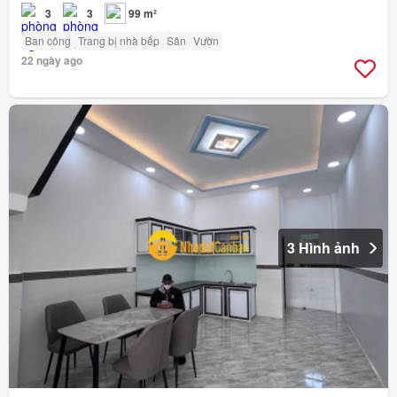
3
3
99 m²
Ban công
Trang bị nhà bếp
Sân
Vườn
22 ngày ago
3 Hình ảnh