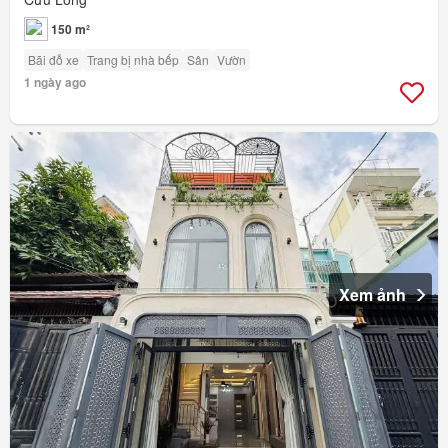
150 m²
Bãi đỗ xe
Trang bị nhà bếp
Sân
Vườn
1 ngày ago
Xem ảnh