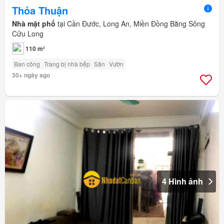
Thỏa Thuận
Nhà mặt phố
tại Cần Đước, Long An, Miền Đồng Bằng Sông
Cửu Long
110 m²
Ban công
Trang bị nhà bếp
Sân
Vườn
30+ ngày ago
4 Hình ảnh