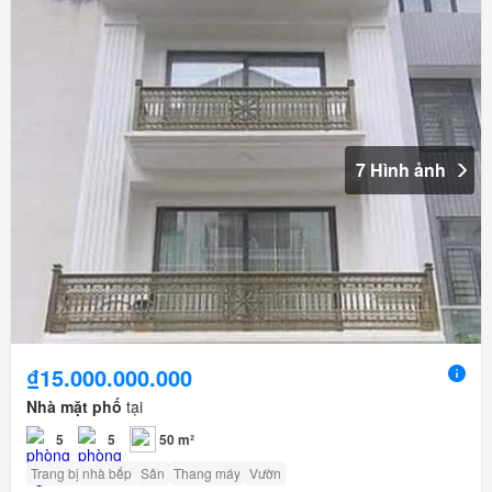
7 Hình ảnh
₫15.000.000.000
Nhà mặt phố
tại
5
5
50 m²
Trang bị nhà bếp
Sân
Thang máy
Vườn