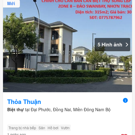
Mới
5 Hình ảnh
Thỏa Thuận
Biệt thự
tại Đại Phước, Đồng Nai, Miền Đông Nam Bộ
Trang bị nhà bếp
Sân
Hồ bơi
Vườn
1 ngày ago