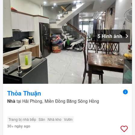
5 Hình ảnh
Thỏa Thuận
Nhà
tại Hải Phòng, Miền Đồng Bằng Sông Hồng
Trang bị nhà bếp
Sân
Nhà kho
Vườn
30+ ngày ago