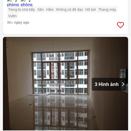
3
2
Trang bị nhà bếp
Sân
Hầm
Không có đồ đạc
Hồ bơi
Thang máy
Vườn
30+ ngày ago
3 Hình ảnh