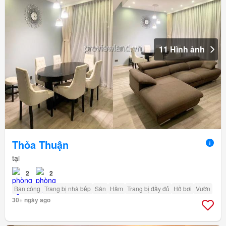
11 Hình ảnh
Thỏa Thuận
tại
2
2
Ban công
Trang bị nhà bếp
Sân
Hầm
Trang bị đầy đủ
Hồ bơi
Vườn
30+ ngày ago