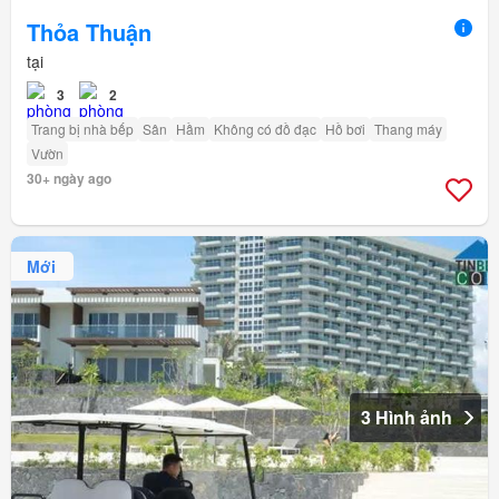
Thỏa Thuận
tại
3
2
Trang bị nhà bếp
Sân
Hầm
Không có đồ đạc
Hồ bơi
Thang máy
Vườn
30+ ngày ago
Mới
3 Hình ảnh