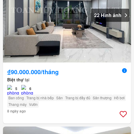
22 Hình ảnh
₫90.000.000/tháng
Biệt thự
tại
5
6
Ban công
Trang bị nhà bếp
Sân
Trang bị đầy đủ
Sân thượng
Hồ bơi
Thang máy
Vườn
8 ngày ago