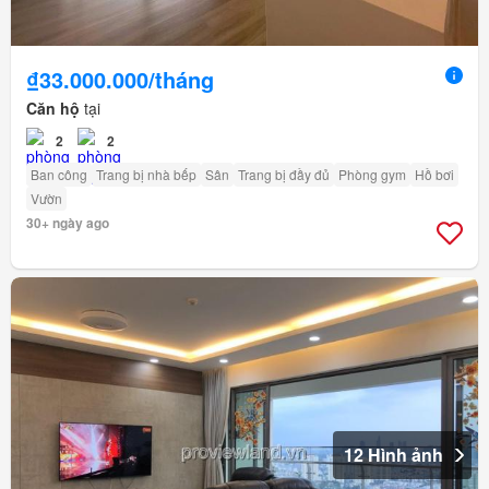
₫33.000.000/tháng
Căn hộ
tại
2
2
Ban công
Trang bị nhà bếp
Sân
Trang bị đầy đủ
Phòng gym
Hồ bơi
Vườn
30+ ngày ago
12 Hình ảnh