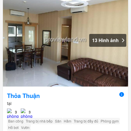
13 Hình ảnh
Thỏa Thuận
tại
3
3
Ban công
Trang bị nhà bếp
Sân
Hầm
Trang bị đầy đủ
Phòng gym
Hồ bơi
Vườn