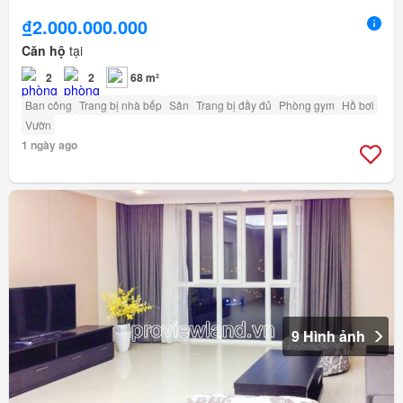
₫2.000.000.000
Căn hộ
tại
2
2
68 m²
Ban công
Trang bị nhà bếp
Sân
Trang bị đầy đủ
Phòng gym
Hồ bơi
Vườn
1 ngày ago
9 Hình ảnh