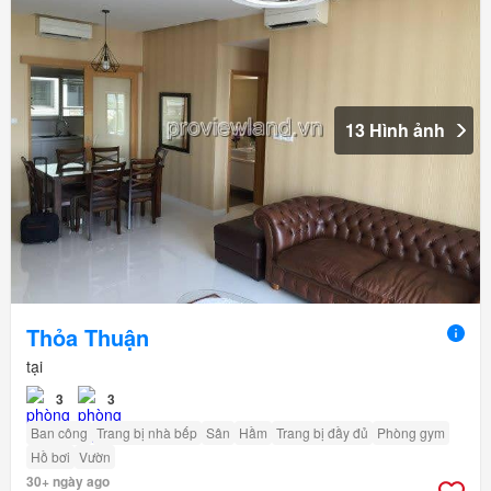
13 Hình ảnh
Thỏa Thuận
tại
3
3
Ban công
Trang bị nhà bếp
Sân
Hầm
Trang bị đầy đủ
Phòng gym
Hồ bơi
Vườn
30+ ngày ago