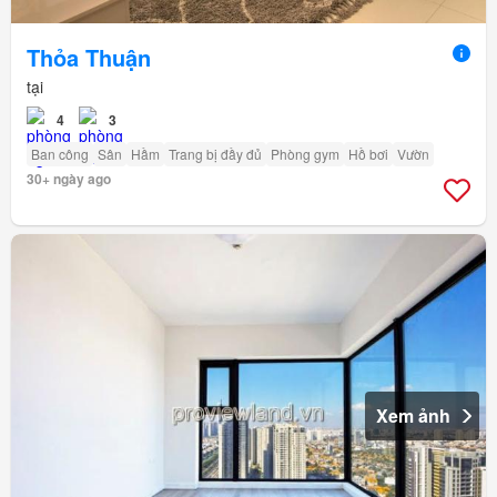
Thỏa Thuận
tại
4
3
Ban công
Sân
Hầm
Trang bị đầy đủ
Phòng gym
Hồ bơi
Vườn
30+ ngày ago
Xem ảnh