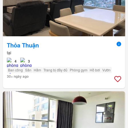
Thỏa Thuận
tại
4
3
Ban công
Sân
Hầm
Trang bị đầy đủ
Phòng gym
Hồ bơi
Vườn
30+ ngày ago