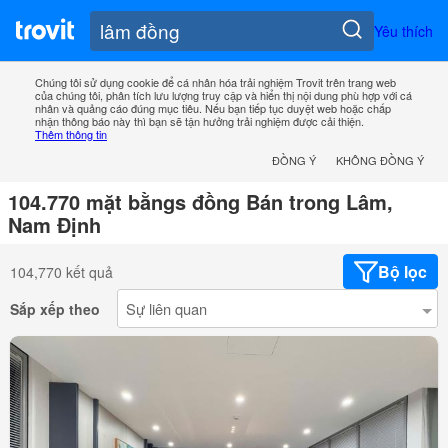
Yêu thích
Chúng tôi sử dụng cookie để cá nhân hóa trải nghiệm Trovit trên trang web
của chúng tôi, phân tích lưu lượng truy cập và hiển thị nội dung phù hợp với cá
nhân và quảng cáo đúng mục tiêu. Nếu bạn tiếp tục duyệt web hoặc chấp
nhận thông báo này thì bạn sẽ tận hưởng trải nghiệm được cải thiện.
Thêm thông tin
ĐỒNG Ý
KHÔNG ĐỒNG Ý
104.770 mặt bằngs đồng Bán trong Lâm,
Nam Định
Bộ lọc
104,770 kết quả
Sắp xếp theo