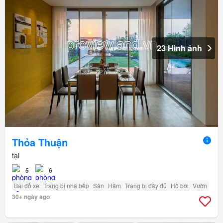
23 Hình ảnh
Thỏa Thuận
tại
5
6
Bãi đỗ xe
Trang bị nhà bếp
Sân
Hầm
Trang bị đầy đủ
Hồ bơi
Vườn
30+ ngày ago