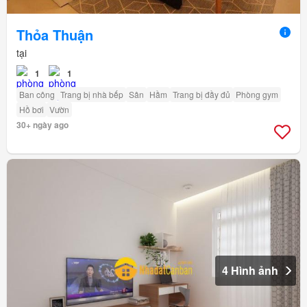
Thỏa Thuận
tại
1
1
Ban công
Trang bị nhà bếp
Sân
Hầm
Trang bị đầy đủ
Phòng gym
Hồ bơi
Vườn
30+ ngày ago
4 Hình ảnh