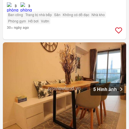
3
3
Ban công
Trang bị nhà bếp
Sân
Không có đồ đạc
Nhà kho
Phòng gym
Hồ bơi
Vườn
30+ ngày ago
5 Hình ảnh