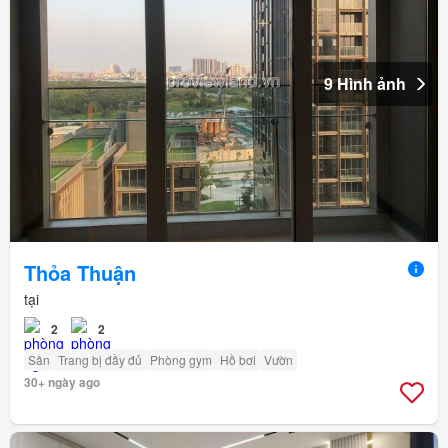
9 Hình ảnh
Thỏa Thuận
tại
2
2
Sân
Trang bị đầy đủ
Phòng gym
Hồ bơi
Vườn
30+ ngày ago