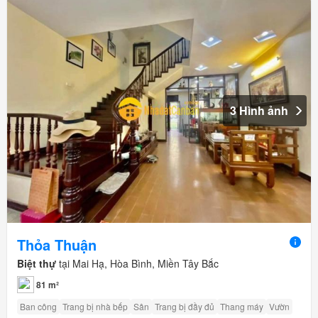
3 Hình ảnh
Thỏa Thuận
Biệt thự
tại Mai Hạ, Hòa Bình, Miền Tây Bắc
81 m²
Ban công
Trang bị nhà bếp
Sân
Trang bị đầy đủ
Thang máy
Vườn