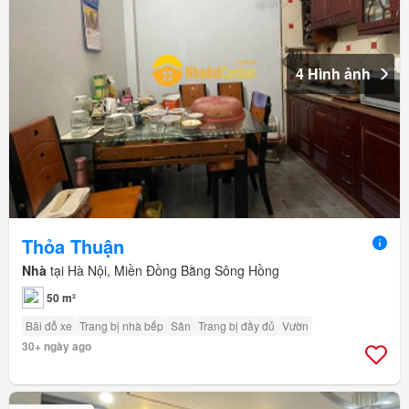
4 Hình ảnh
Thỏa Thuận
Nhà
tại Hà Nội, Miền Đồng Bằng Sông Hồng
50 m²
Bãi đỗ xe
Trang bị nhà bếp
Sân
Trang bị đầy đủ
Vườn
30+ ngày ago