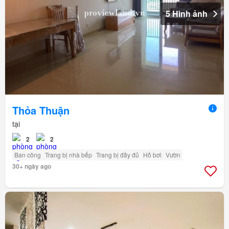
5 Hình ảnh
Thỏa Thuận
tại
2
2
Ban công
Trang bị nhà bếp
Trang bị đầy đủ
Hồ bơi
Vườn
30+ ngày ago