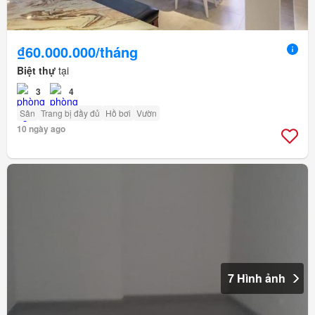
₫60.000.000/tháng
Biệt thự
tại
3
4
Sân
Trang bị đầy đủ
Hồ bơi
Vườn
10 ngày ago
7 Hình ảnh