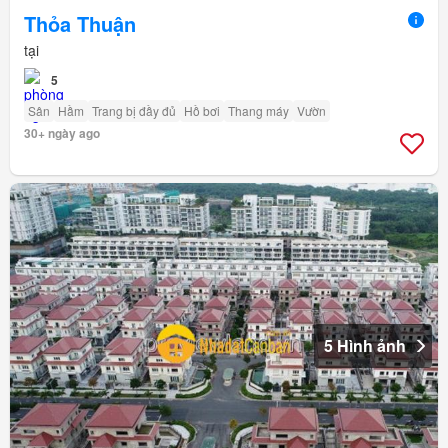
Thỏa Thuận
tại
5
Sân
Hầm
Trang bị đầy đủ
Hồ bơi
Thang máy
Vườn
30+ ngày ago
5 Hình ảnh