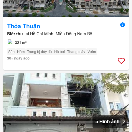
Thỏa Thuận
Biệt thự
tại Hồ Chí Minh, Miền Đông Nam Bộ
321 m²
Sân
Hầm
Trang bị đầy đủ
Hồ bơi
Thang máy
Vườn
30+ ngày ago
5 Hình ảnh