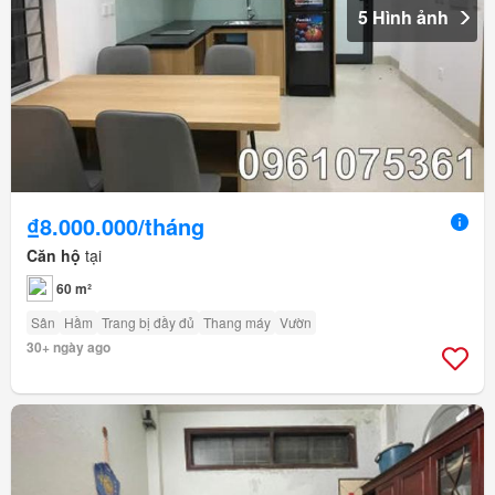
5 Hình ảnh
₫8.000.000/tháng
Căn hộ
tại
60 m²
Sân
Hầm
Trang bị đầy đủ
Thang máy
Vườn
30+ ngày ago