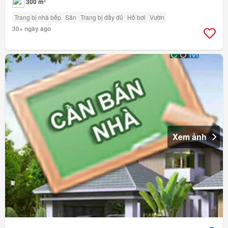
300 m²
Trang bị nhà bếp
Sân
Trang bị đầy đủ
Hồ bơi
Vườn
30+ ngày ago
Xem ảnh