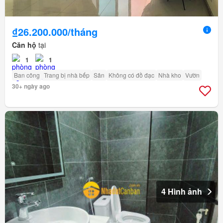
₫26.200.000/tháng
Căn hộ
tại
1
1
Ban công
Trang bị nhà bếp
Sân
Không có đồ đạc
Nhà kho
Vườn
30+ ngày ago
4 Hình ảnh