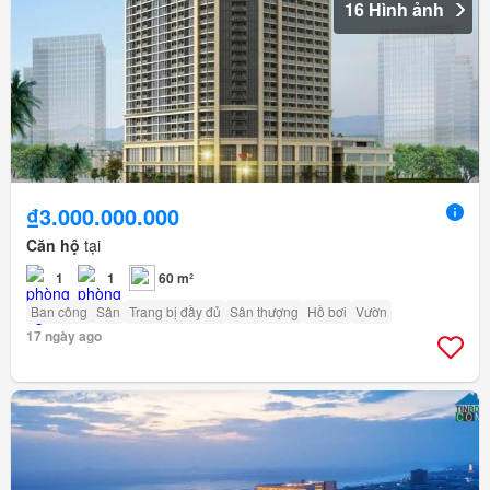
16 Hình ảnh
₫3.000.000.000
Căn hộ
tại
1
1
60 m²
Ban công
Sân
Trang bị đầy đủ
Sân thượng
Hồ bơi
Vườn
17 ngày ago