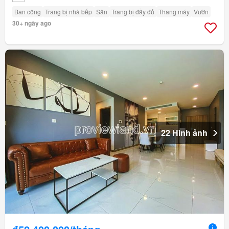
Ban công
Trang bị nhà bếp
Sân
Trang bị đầy đủ
Thang máy
Vườn
30+ ngày ago
22 Hình ảnh