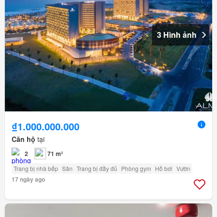
3 Hình ảnh
₫1.000.000.000
Căn hộ
tại
2
71 m²
Trang bị nhà bếp
Sân
Trang bị đầy đủ
Phòng gym
Hồ bơi
Vườn
17 ngày ago