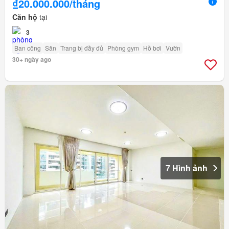
₫20.000.000/tháng
Căn hộ
tại
3
Ban công
Sân
Trang bị đầy đủ
Phòng gym
Hồ bơi
Vườn
30+ ngày ago
7 Hình ảnh