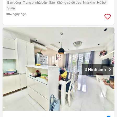
Ban công
Trang bị nhà bếp
Sân
Không có đồ đạc
Nhà kho
Hồ bơi
Vườn
30+ ngày ago
3 Hình ảnh