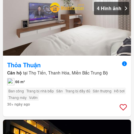
4 Hình ảnh
Thỏa Thuận
Căn hộ
tại Thọ Tiến, Thanh Hóa, Miền Bắc Trung Bộ
66 m²
Ban công
Trang bị nhà bếp
Sân
Trang bị đầy đủ
Sân thượng
Hồ bơi
Thang máy
Vườn
30+ ngày ago