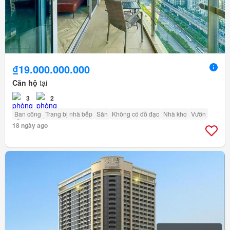
₫19.000.000.000
Căn hộ
tại
3
2
Ban công
Trang bị nhà bếp
Sân
Không có đồ đạc
Nhà kho
Vườn
18 ngày ago