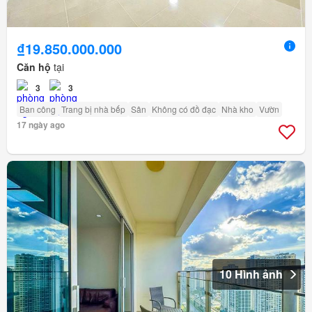
₫19.850.000.000
Căn hộ
tại
3
3
Ban công
Trang bị nhà bếp
Sân
Không có đồ đạc
Nhà kho
Vườn
17 ngày ago
10 Hình ảnh