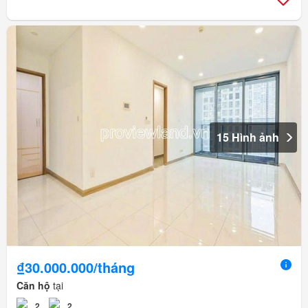
15 Hình ảnh
₫30.000.000/tháng
Căn hộ
tại
2
2