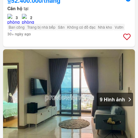
₫52.400.000/tháng
Căn hộ
tại
3
2
Ban công
Trang bị nhà bếp
Sân
Không có đồ đạc
Nhà kho
Vườn
30+ ngày ago
9 Hình ảnh