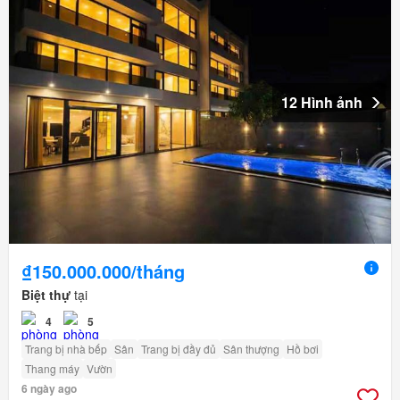
12 Hình ảnh
₫150.000.000/tháng
Biệt thự
tại
4
5
Trang bị nhà bếp
Sân
Trang bị đầy đủ
Sân thượng
Hồ bơi
Thang máy
Vườn
6 ngày ago