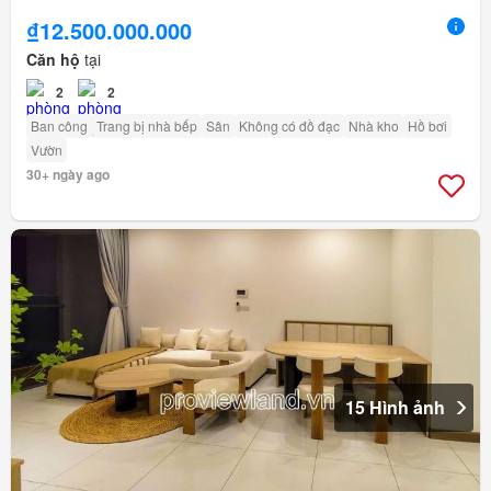
₫12.500.000.000
Căn hộ
tại
2
2
Ban công
Trang bị nhà bếp
Sân
Không có đồ đạc
Nhà kho
Hồ bơi
Vườn
30+ ngày ago
15 Hình ảnh