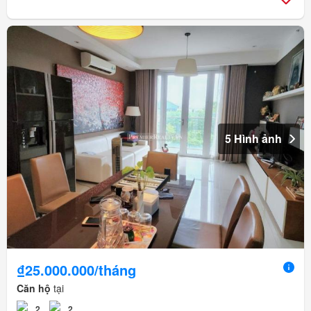
5 Hình ảnh
₫25.000.000/tháng
Căn hộ
tại
2
2