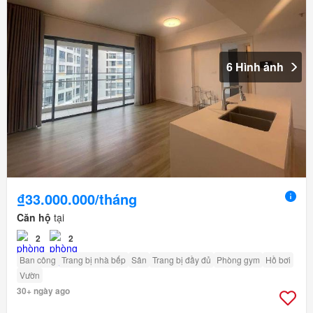
6 Hình ảnh
₫33.000.000/tháng
Căn hộ
tại
2
2
Ban công
Trang bị nhà bếp
Sân
Trang bị đầy đủ
Phòng gym
Hồ bơi
Vườn
30+ ngày ago