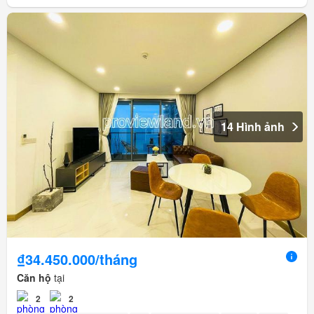
14 Hình ảnh
₫34.450.000/tháng
Căn hộ
tại
2
2