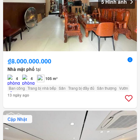
5 Hình ảnh
₫8.000.000.000
Nhà mặt phố
tại
4
4
105 m²
Ban công
Trang bị nhà bếp
Sân
Trang bị đầy đủ
Sân thượng
Vườn
13 ngày ago
Cập Nhật