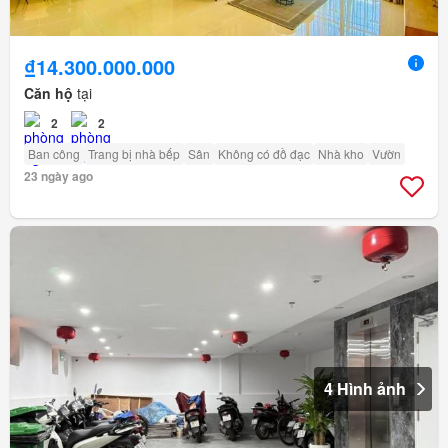
₫14.300.000.000
Căn hộ
tại
2
2
Ban công
Trang bị nhà bếp
Sân
Không có đồ đạc
Nhà kho
Vườn
23 ngày ago
4 Hình ảnh