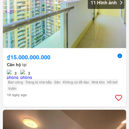
11 Hình ảnh
₫15.000.000.000
Căn hộ
tại
2
2
Ban công
Trang bị nhà bếp
Sân
Không có đồ đạc
Nhà kho
Hồ bơi
Vườn
18 ngày ago