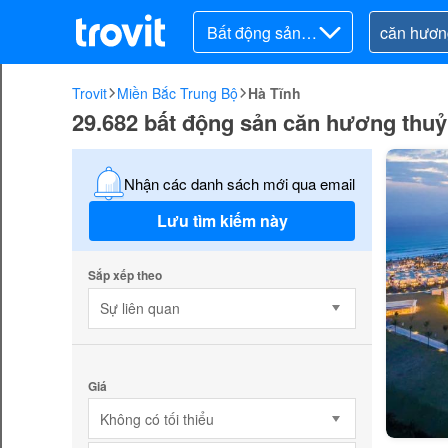
Bất động sản ra
o bán
Trovit
Miền Bắc Trung Bộ
Hà Tĩnh
29.682 bất động sản căn hương thuỷ
Nhận các danh sách mới qua email
Lưu tìm kiếm này
Sắp xếp theo
Sự liên quan
Giá
Không có tối thiểu