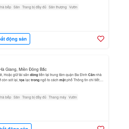
nhà bếp
Sân
Trang bị đầy đủ
Sân thượng
Vườn
ất động sản
 Hà Giang, Miền Đông Bắc
ê, Hoặc giữ tài sản
dòng
tiền tại trung tâm quận Ba Đình
Căn
nhà
còn sót lại,
tọa
lạc
trong
ngõ to cách
mặt
phố Thông tin chi tiết:
ội
Cấn
Ba Đình
Hà
Nội Diện tích:…
nhà bếp
Sân
Trang bị đầy đủ
Thang máy
Vườn
bất động sản