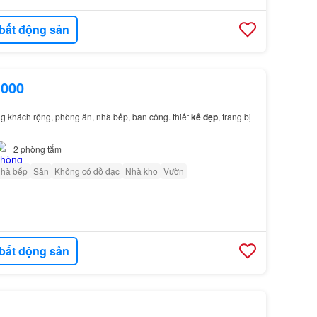
bất động sản
.000
khách rộng, phòng ăn, nhà bếp, ban công. thiết
kế
đẹp
, trang bị
2
phòng tắm
nhà bếp
Sân
Không có đồ đạc
Nhà kho
Vườn
bất động sản