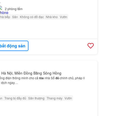
…
2
phòng tắm
nhà bếp
Sân
Không có đồ đạc
Nhà kho
Vườn
bất động sản
n, Hà Nội, Miền Đồng Bằng Sông Hồng
hống điện thông minh cho cả
tòa
nhà Sổ
đỏ
chính chủ, pháp lí
 dịch ngay…
ân
Trang bị đầy đủ
Sân thượng
Thang máy
Vườn