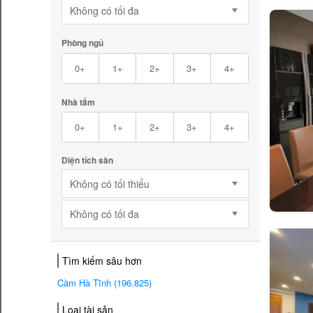
Không có tối đa
Phòng ngủ
0+
1+
2+
3+
4+
Nhà tắm
0+
1+
2+
3+
4+
Diện tích sàn
Không có tối thiểu
Không có tối đa
Tìm kiếm sâu hơn
Cầm Hà Tĩnh (196.825)
Loại tài sản