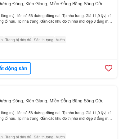
Dương Đông, Kiên Giang, Miền Đồng Bằng Sông Cửu
 tầng mặt tiền số 56 đường
đồng
nai. Tp nha trang. Giá 11,9 tỷvị trí
g tố hữu. Tp nha trang.
Gần
các khu
đô
thịnhà mới
đẹp
3 tầng mặt
ân
Trang bị đầy đủ
Sân thượng
Vườn
ất động sản
Dương Đông, Kiên Giang, Miền Đồng Bằng Sông Cửu
 tầng mặt tiền số 56 đường
đồng
nai. Tp nha trang. Giá 11,9 tỷvị trí
g tố hữu. Tp nha trang.
Gần
các khu
đô
thịnhà mới
đẹp
3 tầng mặt
ân
Trang bị đầy đủ
Sân thượng
Vườn