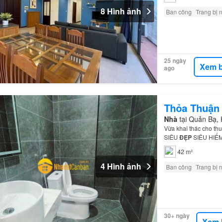
8 Hình ảnh
Ban công
Trang bị 
25 ngày
Xem b
ago
Thỏa Thuận
Nhà
tại Quản Bạ,
Vừa khai thác cho thu
SIÊU
ĐẸP
SIÊU HIẾM 
Địa chỉ:
Trong
ngõ Đ
42 m²
4 Hình ảnh
Ban công
Trang bị 
30+ ngày
Xem 