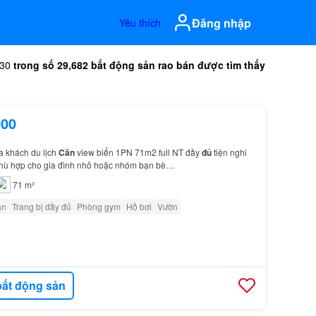
Đăng nhập
Yêu thích
-30
trong số 29,682 bất động sản rao bán được tìm thấy
000
a khách du lịch
Căn
view biển 1PN 71m2 full NT đầy
đủ
tiện nghi
 phù hợp cho gia đình nhỏ hoặc nhóm bạn bè…
71 m²
ân
Trang bị đầy đủ
Phòng gym
Hồ bơi
Vườn
ất động sản