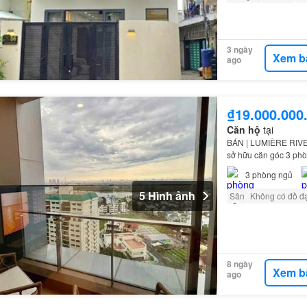
3 ngày
Xem b
ago
₫19.000.000
Căn hộ
tại
BÁN | LUMIÈRE RIV
sở hữu căn góc 3 phò
thương lượng giữ lại
3
phòng ngủ
5 Hình ảnh
Sân
Không có đồ đ
8 ngày
Xem b
ago