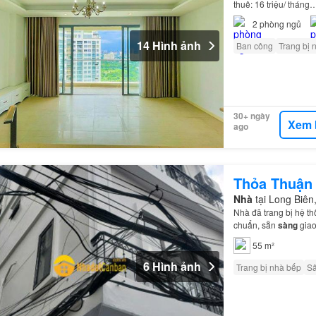
thuê: 16 triệu/ tháng
2
phòng ngủ
14 Hình ảnh
Ban công
Trang bị 
30+ ngày
Xem 
ago
Thỏa Thuận
Nhà
tại Long Biê
Nhà đã trang bị hệ t
chuẩn, sẵn
sàng
giao
55 m²
6 Hình ảnh
Trang bị nhà bếp
S