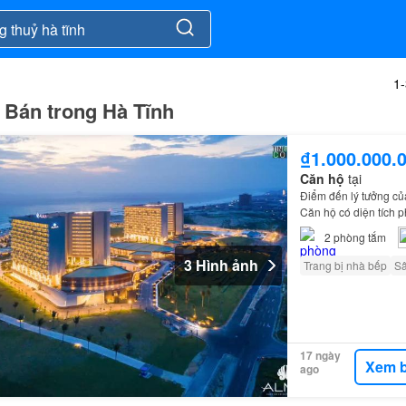
1
 Bán trong Hà Tĩnh
₫1.000.000.
Căn hộ
tại
Điểm đến lý tưởng củ
Căn hộ có diện tích
2
phòng tắm
3 Hình ảnh
Trang bị nhà bếp
S
17 ngày
Xem b
ago