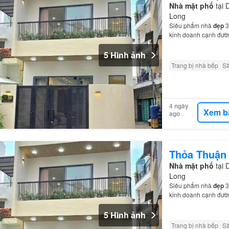
Nhà mặt phố
tại 
Long
Siêu phẩm nhà
đẹp
3
kinh doanh cạnh đườn
tiền + 1
mặt
hẻm…
5 Hình ảnh
Trang bị nhà bếp
S
4 ngày
Xem b
ago
Thỏa Thuận
Nhà mặt phố
tại 
Long
Siêu phẩm nhà
đẹp
3
kinh doanh cạnh đườn
tiền + 1
mặt
hẻm…
5 Hình ảnh
Trang bị nhà bếp
S