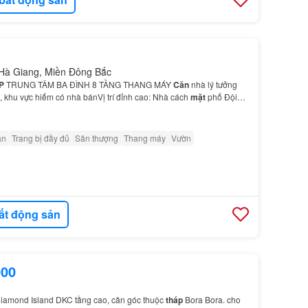
 Hà Giang, Miền Đông Bắc
P
TRUNG TÂM BA ĐÌNH 8 TẦNG THANG MÁY
Căn
nhà lý tưởng
, khu vực hiếm có nhà bánVị trí đỉnh cao: Nhà cách
mặt
phố Đội
âm Ba Đình, giao thông thuận tiện, khu vực kinh doan…
ân
Trang bị đầy đủ
Sân thượng
Thang máy
Vườn
ất động sản
000
iamond Island DKC tầng cao, căn góc thuộc
tháp
Bora Bora. cho