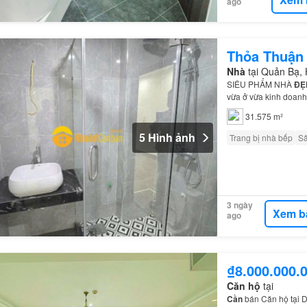
ago
Thỏa Thuận
Nhà
tại Quản Bạ,
SIÊU PHẨM NHÀ
ĐẸ
vừa ở vừa kinh doanh
Cấn
chỉ 10m, trung t
31.575 m²
5 Hình ảnh
Trang bị nhà bếp
S
3 ngày
Xem b
ago
₫8.000.000.
Căn hộ
tại
Cần
bán Căn hộ tại D