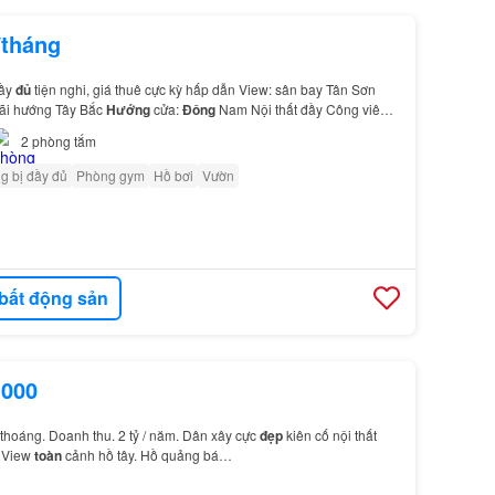
/tháng
đầy
đủ
tiện nghi, giá thuê cực kỳ hấp dẫn View: sân bay Tân Sơn
rãi hướng Tây Bắc
Hướng
cửa:
Đông
Nam Nội thất đầy Công viên
hu vui chơi trẻ em,… –Tiện ích lân
cận
: T…
2
phòng tắm
g bị đầy đủ
Phòng gym
Hồ bơi
Vườn
bất động sản
.000
thoáng. Doanh thu. 2 tỷ / năm. Dân xây cực
đẹp
kiên cố nội thất
. View
toàn
cảnh hồ tây. Hồ quảng bá…