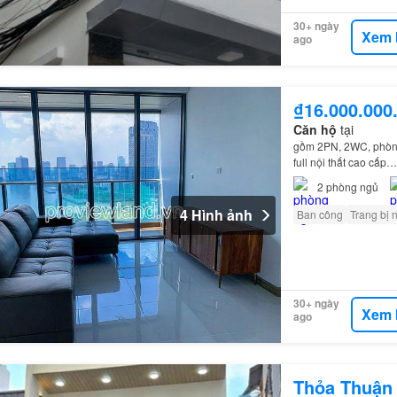
30+ ngày
Xem 
ago
₫16.000.000
Căn hộ
tại
gồm 2PN, 2WC, phòng 
full nội thất cao cấp…
2
phòng ngủ
4 Hình ảnh
Ban công
Trang bị 
30+ ngày
Xem 
ago
Thỏa Thuận