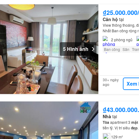
₫25.000.000
Căn hộ
tại
View thông thoáng, 
Nhất Ban công rộng 
nhạc nước, nhà trẻ, k
2
phòng ngủ
5 Hình ảnh
Ban công
Sân
Tran
30+ ngày
Xem 
ago
₫43.000.000
Nhà
tại
Tòa
apartment 3
mặt
tiền tỷ. Vị trí siêu
đẹp
129 m²