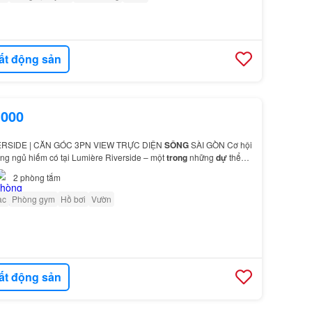
ất động sản
.000
ERSIDE | CĂN GÓC 3PN VIEW TRỰC DIỆN
SÔNG
SÀI GÒN Cơ hội
ng ngủ hiếm có tại Lumière Riverside – một
trong
những
dự
thể
 một số nội thất hiện có nếu người mua có nhu cầu…
2
phòng tắm
ạc
Phòng gym
Hồ bơi
Vườn
ất động sản