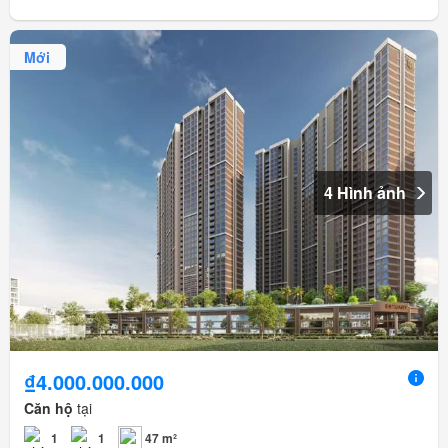
Mới
4 Hình ảnh
₫4.000.000.000
Căn hộ
tại
1
1
47 m²