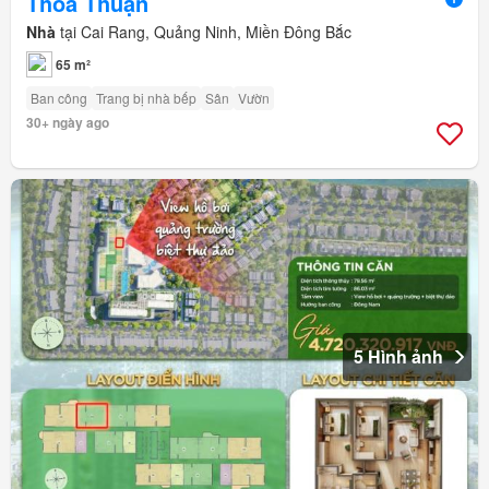
Thỏa Thuận
Nhà
tại Cai Rang, Quảng Ninh, Miền Đông Bắc
65 m²
Ban công
Trang bị nhà bếp
Sân
Vườn
30+ ngày ago
5 Hình ảnh