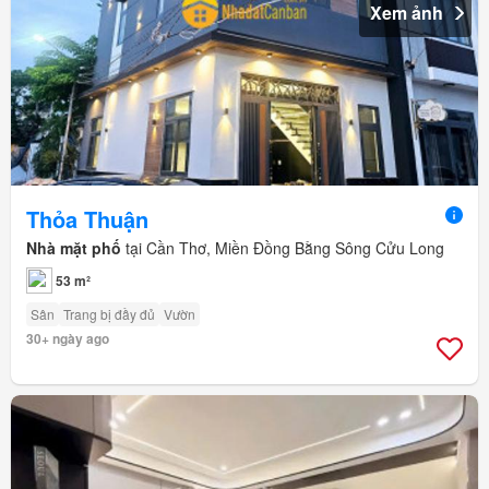
Xem ảnh
Thỏa Thuận
Nhà mặt phố
tại Cần Thơ, Miền Đồng Bằng Sông Cửu Long
53 m²
Sân
Trang bị đầy đủ
Vườn
30+ ngày ago