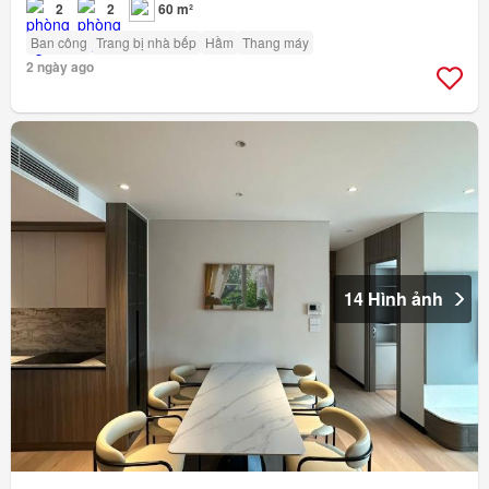
2
2
60 m²
Ban công
Trang bị nhà bếp
Hầm
Thang máy
2 ngày ago
14 Hình ảnh