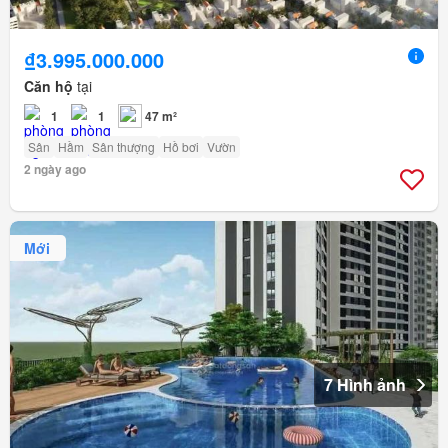
₫3.995.000.000
Căn hộ
tại
1
1
47 m²
Sân
Hầm
Sân thượng
Hồ bơi
Vườn
2 ngày ago
Mới
7 Hình ảnh