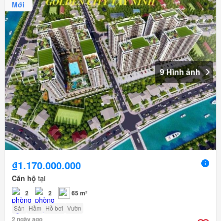
Mới
9 Hình ảnh
₫1.170.000.000
Căn hộ
tại
2
2
65 m²
Sân
Hầm
Hồ bơi
Vườn
2 ngày ago