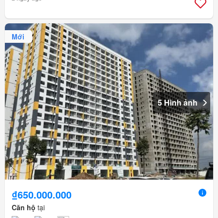
Mới
5 Hình ảnh
₫650.000.000
Căn hộ
tại