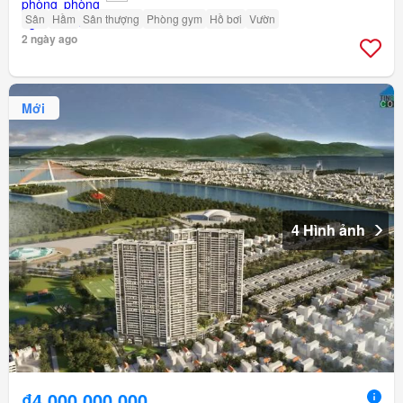
Sân
Hầm
Sân thượng
Phòng gym
Hồ bơi
Vườn
2 ngày ago
Mới
4 Hình ảnh
₫4.000.000.000