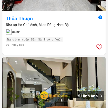
Thỏa Thuận
Nhà
tại Hồ Chí Minh, Miền Đông Nam Bộ
86 m²
Trang bị nhà bếp
Sân
Sân thượng
Vườn
30+ ngày ago
5 Hình ảnh