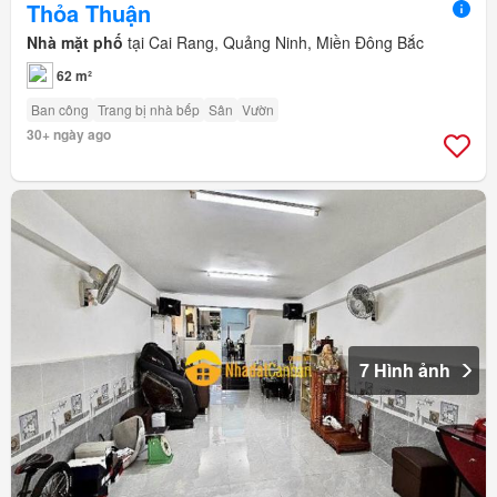
Thỏa Thuận
Nhà mặt phố
tại Cai Rang, Quảng Ninh, Miền Đông Bắc
62 m²
Ban công
Trang bị nhà bếp
Sân
Vườn
30+ ngày ago
7 Hình ảnh