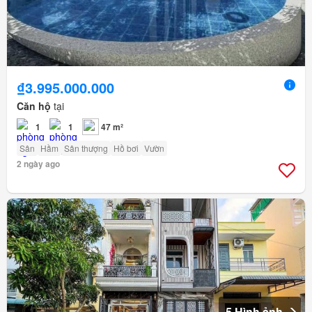
₫3.995.000.000
Căn hộ
tại
1
1
47 m²
Sân
Hầm
Sân thượng
Hồ bơi
Vườn
2 ngày ago
5 Hình ảnh