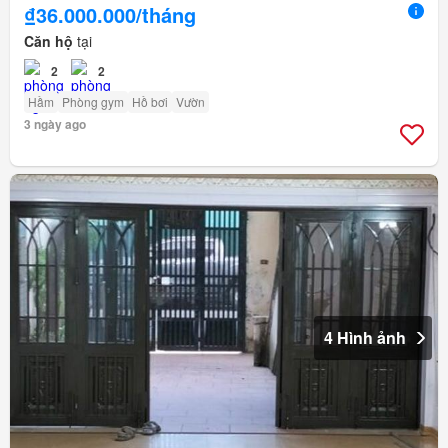
₫36.000.000/tháng
Căn hộ
tại
2
2
Hầm
Phòng gym
Hồ bơi
Vườn
3 ngày ago
4 Hình ảnh