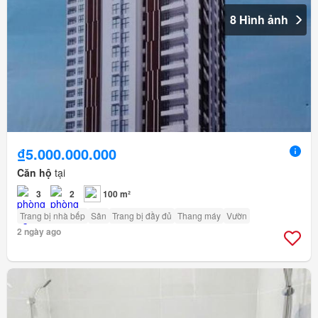
8 Hình ảnh
₫5.000.000.000
Căn hộ
tại
3
2
100 m²
Trang bị nhà bếp
Sân
Trang bị đầy đủ
Thang máy
Vườn
2 ngày ago