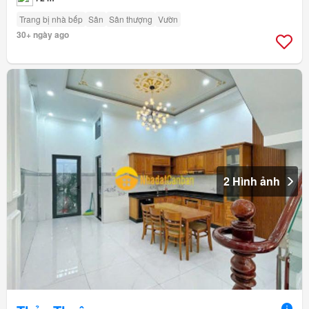
Trang bị nhà bếp
Sân
Sân thượng
Vườn
30+ ngày ago
2 Hình ảnh