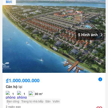
Mới
5 Hình ảnh
₫1.000.000.000
Căn hộ
tại
1
1
80 m²
Ban công
Trang bị nhà bếp
Sân
Vườn
2 ngày ago