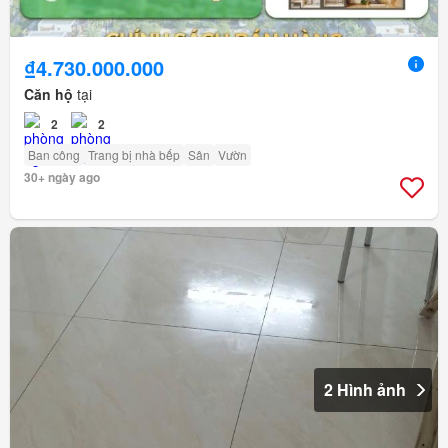
₫4.730.000.000
Căn hộ
tại
2
2
Ban công
Trang bị nhà bếp
Sân
Vườn
30+ ngày ago
2 Hình ảnh