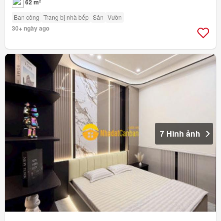
62 m²
Ban công
Trang bị nhà bếp
Sân
Vườn
30+ ngày ago
7 Hình ảnh