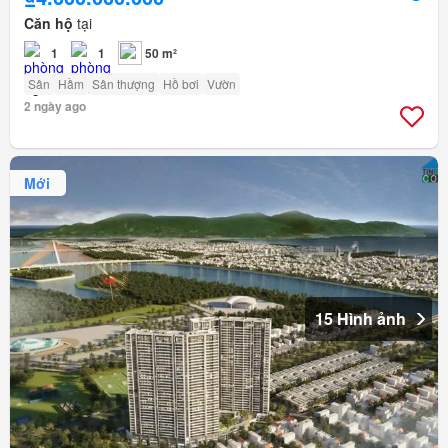
Căn hộ
tại
1
1
50 m²
Sân
Hầm
Sân thượng
Hồ bơi
Vườn
2 ngày ago
Mới
15 Hình ảnh