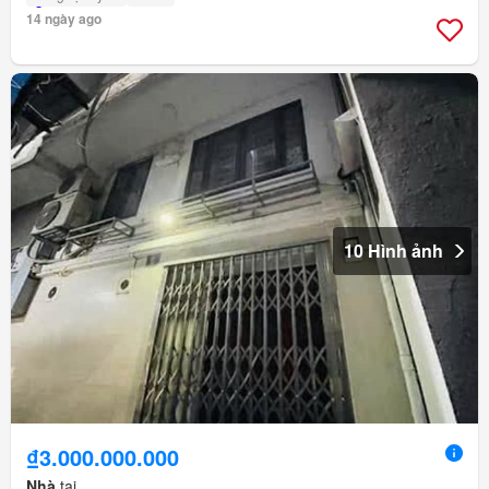
14 ngày ago
10 Hình ảnh
₫3.000.000.000
Nhà
tại