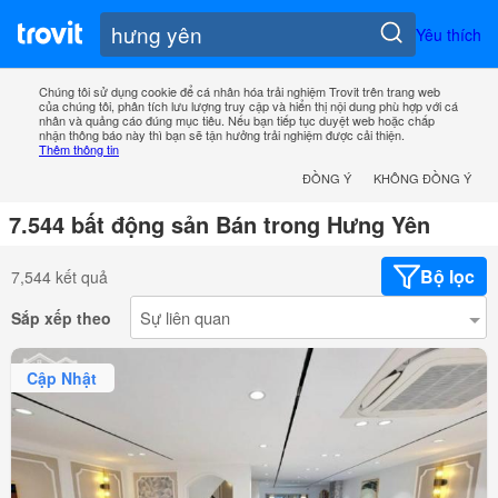
Yêu thích
Chúng tôi sử dụng cookie để cá nhân hóa trải nghiệm Trovit trên trang web
của chúng tôi, phân tích lưu lượng truy cập và hiển thị nội dung phù hợp với cá
nhân và quảng cáo đúng mục tiêu. Nếu bạn tiếp tục duyệt web hoặc chấp
nhận thông báo này thì bạn sẽ tận hưởng trải nghiệm được cải thiện.
Thêm thông tin
ĐỒNG Ý
KHÔNG ĐỒNG Ý
7.544 bất động sản Bán trong Hưng Yên
Bộ lọc
7,544 kết quả
Sắp xếp theo
Cập Nhật