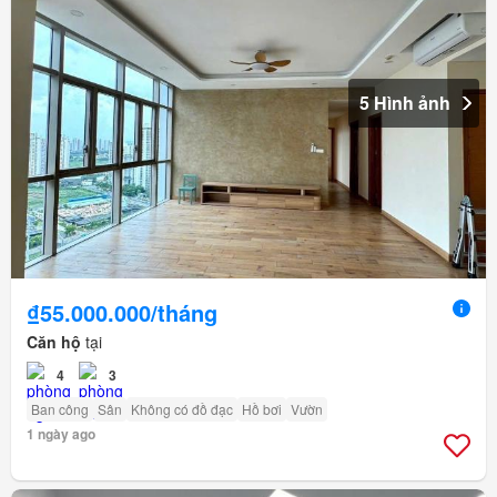
5 Hình ảnh
₫55.000.000/tháng
Căn hộ
tại
4
3
Ban công
Sân
Không có đồ đạc
Hồ bơi
Vườn
1 ngày ago