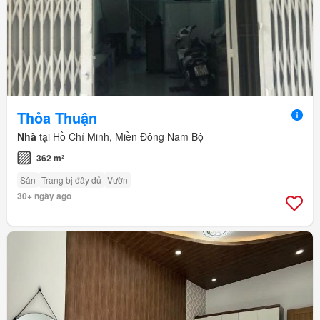
Thỏa Thuận
Nhà
tại Hồ Chí Minh, Miền Đông Nam Bộ
362 m²
Sân
Trang bị đầy đủ
Vườn
30+ ngày ago