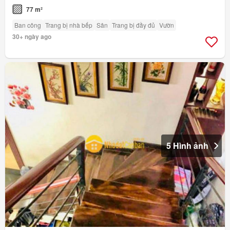
77 m²
Ban công
Trang bị nhà bếp
Sân
Trang bị đầy đủ
Vườn
30+ ngày ago
5 Hình ảnh