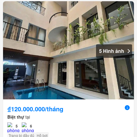
5 Hình ảnh
₫120.000.000/tháng
Biệt thự
tại
5
6
Trang bị đầy đủ
Hồ bơi