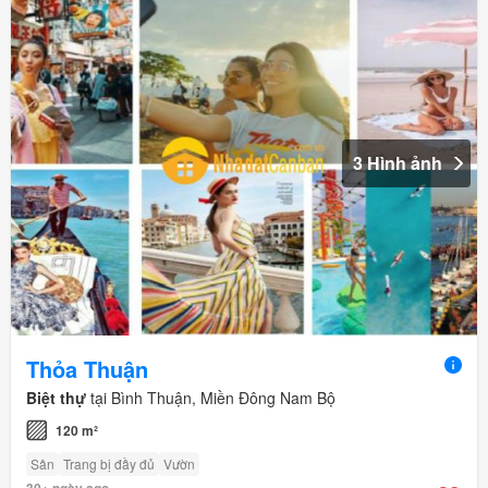
3 Hình ảnh
Thỏa Thuận
Biệt thự
tại Bình Thuận, Miền Đông Nam Bộ
120 m²
Sân
Trang bị đầy đủ
Vườn
30+ ngày ago