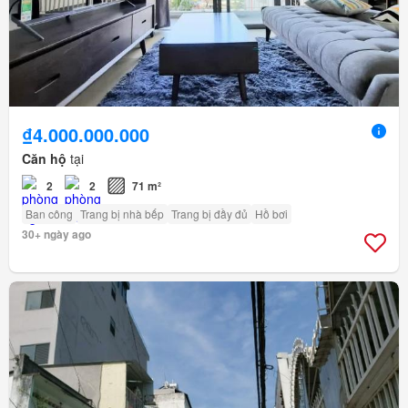
₫4.000.000.000
Căn hộ
tại
2
2
71 m²
Ban công
Trang bị nhà bếp
Trang bị đầy đủ
Hồ bơi
30+ ngày ago