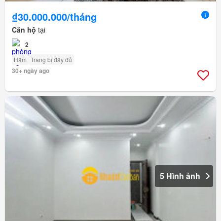
₫30.000.000/tháng
Căn hộ
tại
2
Hầm
Trang bị đầy đủ
30+ ngày ago
5 Hình ảnh