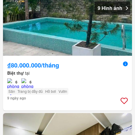
9 Hình ảnh
₫80.000.000/tháng
Biệt thự
tại
6
6
Sân
Trang bị đầy đủ
Hồ bơi
Vườn
9 ngày ago