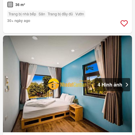
36 m²
Trang bị nhà bếp
Sân
Trang bị đầy đủ
Vườn
30+ ngày ago
4 Hình ảnh