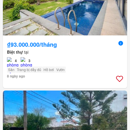
₫93.000.000/tháng
Biệt thự
tại
4
3
Sân
Trang bị đầy đủ
Hồ bơi
Vườn
8 ngày ago