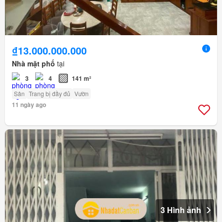
₫13.000.000.000
Nhà mặt phố
tại
3
4
141 m²
Sân
Trang bị đầy đủ
Vườn
11 ngày ago
3 Hình ảnh