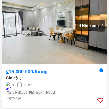
4 Hình ảnh
₫15.000.000/tháng
Căn hộ
tại
1
53 m²
Trang bị đầy đủ
Phòng gym
Hồ bơi
8 ngày ago