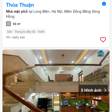
Thỏa Thuận
Nhà mặt phố
tại Long Biên, Hà Nội, Miền Đồng Bằng Sông
Hồng
56 m²
Sân
Trang bị đầy đủ
Vườn
30+ ngày ago
5 Hình ảnh