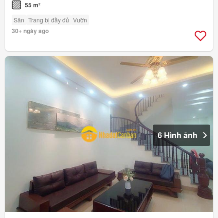
55 m²
Sân
Trang bị đầy đủ
Vườn
30+ ngày ago
6 Hình ảnh