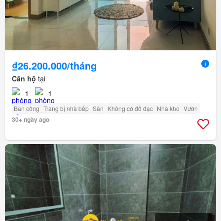
₫26.200.000/tháng
Căn hộ
tại
1
1
Ban công
Trang bị nhà bếp
Sân
Không có đồ đạc
Nhà kho
Vườn
30+ ngày ago