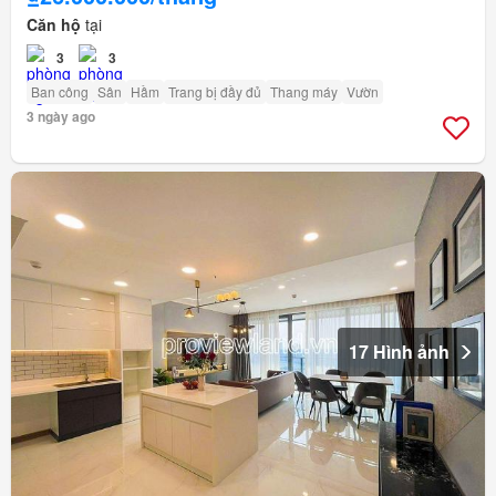
Căn hộ
tại
3
3
Ban công
Sân
Hầm
Trang bị đầy đủ
Thang máy
Vườn
3 ngày ago
17 Hình ảnh