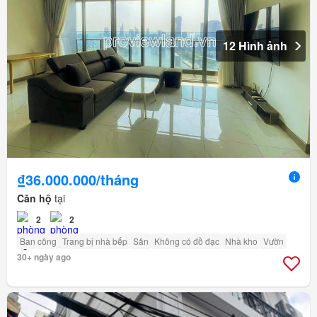
12 Hình ảnh
₫36.000.000/tháng
Căn hộ
tại
2
2
Ban công
Trang bị nhà bếp
Sân
Không có đồ đạc
Nhà kho
Vườn
30+ ngày ago