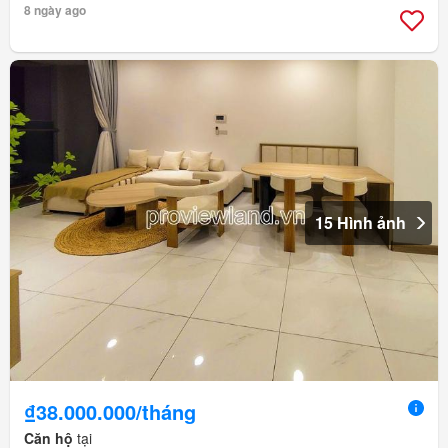
8 ngày ago
15 Hình ảnh
₫38.000.000/tháng
Căn hộ
tại