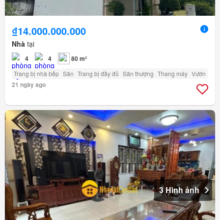
₫14.000.000.000
Nhà
tại
4
4
80 m²
Trang bị nhà bếp
Sân
Trang bị đầy đủ
Sân thượng
Thang máy
Vườn
21 ngày ago
3 Hình ảnh