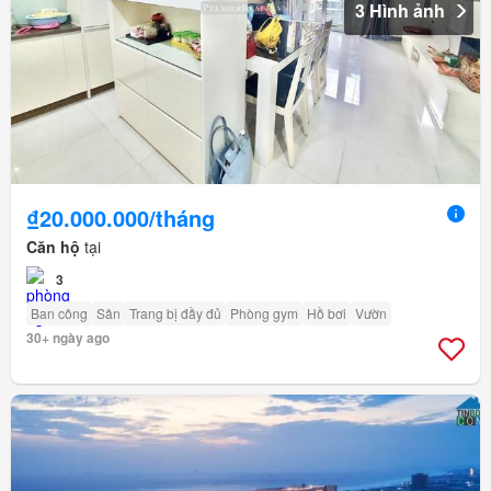
3 Hình ảnh
₫20.000.000/tháng
Căn hộ
tại
3
Ban công
Sân
Trang bị đầy đủ
Phòng gym
Hồ bơi
Vườn
30+ ngày ago