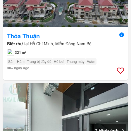
Thỏa Thuận
Biệt thự
tại Hồ Chí Minh, Miền Đông Nam Bộ
321 m²
Sân
Hầm
Trang bị đầy đủ
Hồ bơi
Thang máy
Vườn
30+ ngày ago
7 Hình ảnh