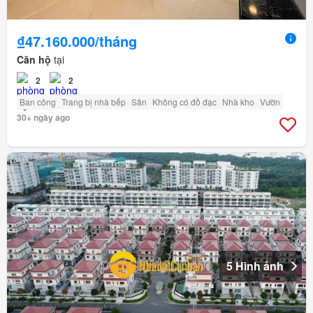
₫47.160.000/tháng
Căn hộ
tại
2
2
Ban công
Trang bị nhà bếp
Sân
Không có đồ đạc
Nhà kho
Vườn
30+ ngày ago
5 Hình ảnh