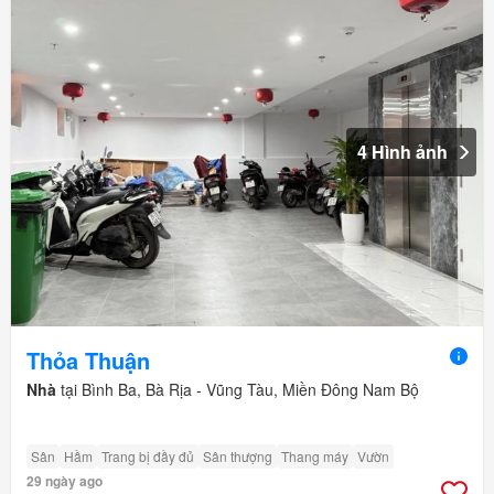
4 Hình ảnh
Thỏa Thuận
Nhà
tại Bình Ba, Bà Rịa - Vũng Tàu, Miền Đông Nam Bộ
Sân
Hầm
Trang bị đầy đủ
Sân thượng
Thang máy
Vườn
29 ngày ago