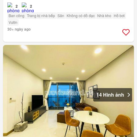
2
2
Ban công
Trang bị nhà bếp
Sân
Không có đồ đạc
Nhà kho
Hồ bơi
Vườn
30+ ngày ago
14 Hình ảnh