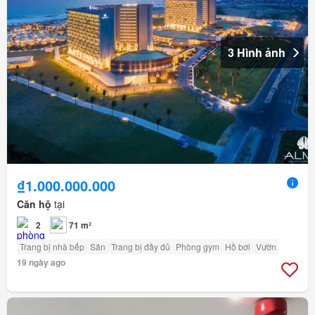
3 Hình ảnh
₫1.000.000.000
Căn hộ
tại
2
71 m²
Trang bị nhà bếp
Sân
Trang bị đầy đủ
Phòng gym
Hồ bơi
Vườn
19 ngày ago