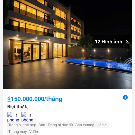
12 Hình ảnh
₫150.000.000/tháng
Biệt thự
tại
4
5
Trang bị nhà bếp
Sân
Trang bị đầy đủ
Sân thượng
Hồ bơi
Thang máy
Vườn