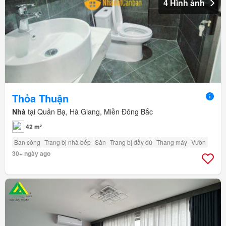
4 Hình ảnh
Thỏa Thuận
Nhà
tại Quản Bạ, Hà Giang, Miền Đông Bắc
42 m²
Ban công
Trang bị nhà bếp
Sân
Trang bị đầy đủ
Thang máy
Vườn
30+ ngày ago