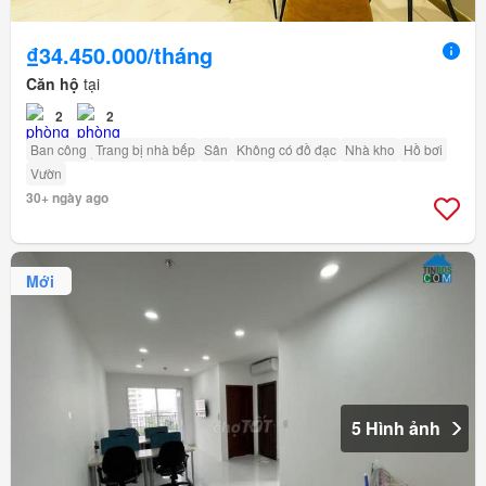
₫34.450.000/tháng
Căn hộ
tại
2
2
Ban công
Trang bị nhà bếp
Sân
Không có đồ đạc
Nhà kho
Hồ bơi
Vườn
30+ ngày ago
Mới
5 Hình ảnh