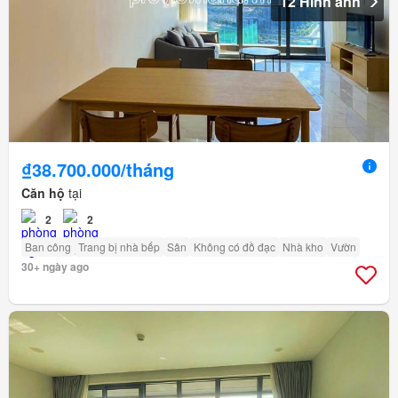
12 Hình ảnh
₫38.700.000/tháng
Căn hộ
tại
2
2
Ban công
Trang bị nhà bếp
Sân
Không có đồ đạc
Nhà kho
Vườn
30+ ngày ago