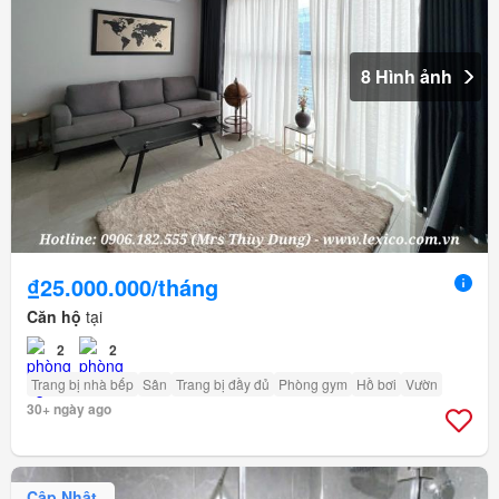
8 Hình ảnh
₫25.000.000/tháng
Căn hộ
tại
2
2
Trang bị nhà bếp
Sân
Trang bị đầy đủ
Phòng gym
Hồ bơi
Vườn
30+ ngày ago
Cập Nhật