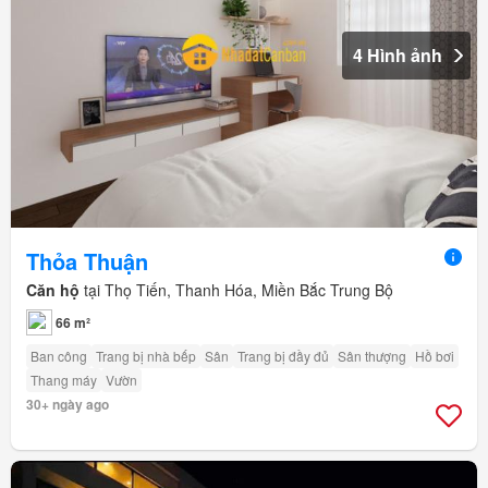
4 Hình ảnh
Thỏa Thuận
Căn hộ
tại Thọ Tiến, Thanh Hóa, Miền Bắc Trung Bộ
66 m²
Ban công
Trang bị nhà bếp
Sân
Trang bị đầy đủ
Sân thượng
Hồ bơi
Thang máy
Vườn
30+ ngày ago