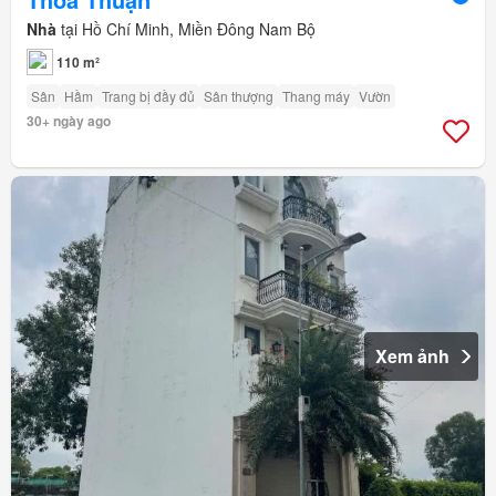
Nhà
tại Hồ Chí Minh, Miền Đông Nam Bộ
110 m²
Sân
Hầm
Trang bị đầy đủ
Sân thượng
Thang máy
Vườn
30+ ngày ago
Xem ảnh