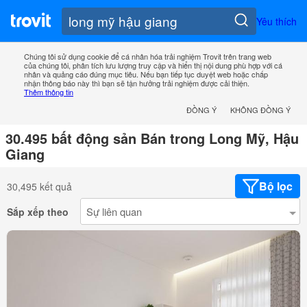
Yêu thích
Chúng tôi sử dụng cookie để cá nhân hóa trải nghiệm Trovit trên trang web
của chúng tôi, phân tích lưu lượng truy cập và hiển thị nội dung phù hợp với cá
nhân và quảng cáo đúng mục tiêu. Nếu bạn tiếp tục duyệt web hoặc chấp
nhận thông báo này thì bạn sẽ tận hưởng trải nghiệm được cải thiện.
Thêm thông tin
ĐỒNG Ý
KHÔNG ĐỒNG Ý
30.495 bất động sản Bán trong Long Mỹ, Hậu
Giang
Bộ lọc
30,495 kết quả
Sắp xếp theo