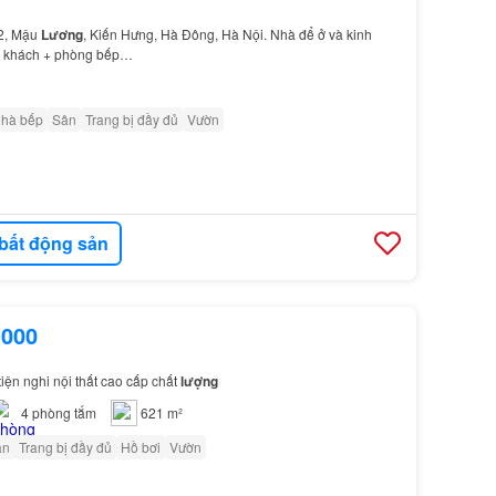
2, Mậu
Lương
, Kiến Hưng, Hà Đông, Hà Nội. Nhà để ở và kinh
g khách + phòng bếp…
nhà bếp
Sân
Trang bị đầy đủ
Vườn
bất động sản
.000
iện nghi nội thất cao cấp chất
lượng
4
phòng tắm
621 m²
ân
Trang bị đầy đủ
Hồ bơi
Vườn