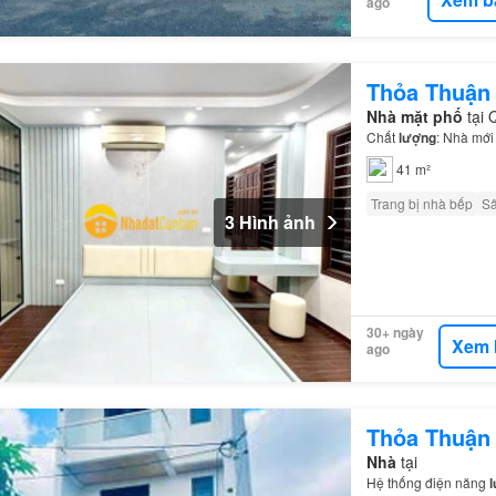
ago
Thỏa Thuận
Nhà mặt phố
tại 
Chất
lượng
: Nhà mớ
41 m²
Trang bị nhà bếp
S
3 Hình ảnh
30+ ngày
Xem 
ago
Thỏa Thuận
Nhà
tại
Hệ thống điện năng