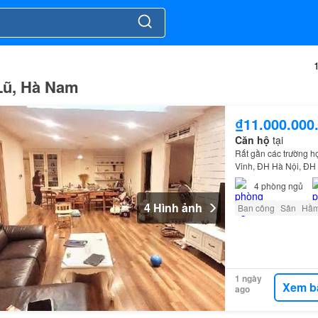
 Lũ, Hà Nam
₫11.000.000
Căn hộ
tại
Rất gần các trường h
Vinh, ĐH Hà Nội, ĐH 
đẹp
, giao dịch ngay
4
phòng ngủ
4 Hình ảnh
Ban công
Sân
Hầ
1 ngày
Xem b
ago