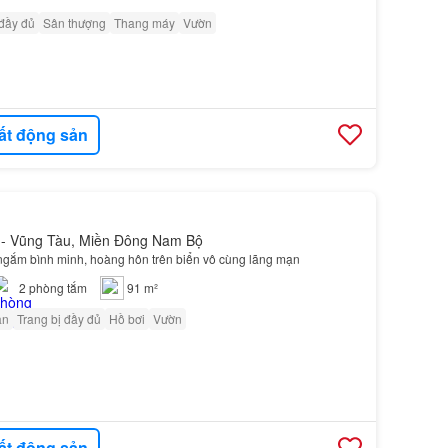
 đầy đủ
Sân thượng
Thang máy
Vườn
ất động sản
a - Vũng Tàu, Miền Đông Nam Bộ
 ngắm bình minh, hoàng hôn trên biển vô cùng lãng mạn
2
phòng tắm
91 m²
ân
Trang bị đầy đủ
Hồ bơi
Vườn
ất động sản