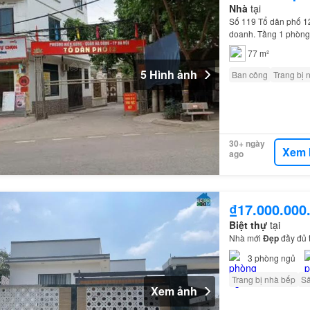
Nhà
tại
Số 119 Tổ dân phố 1
doanh. Tầng 1 phòn
77 m²
5 Hình ảnh
Ban công
Trang bị 
30+ ngày
Xem 
ago
₫17.000.000
Biệt thự
tại
Nhà mới
Đẹp
đầy đủ t
3
phòng ngủ
Trang bị nhà bếp
S
Xem ảnh