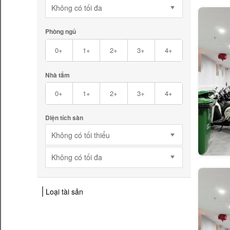
Không có tối đa
Phòng ngủ
0+
1+
2+
3+
4+
Nhà tắm
0+
1+
2+
3+
4+
Diện tích sàn
Không có tối thiểu
Không có tối đa
Loại tài sản