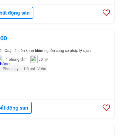
bất động sản
000
sản Quận 2 luôn khan
hiếm
nguồn cung có pháp lý sạch
1
phòng tắm
56 m²
ủ
Phòng gym
Hồ bơi
Vườn
ất động sản