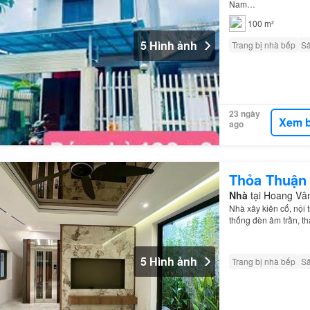
Nam…
100 m²
5 Hình ảnh
Trang bị nhà bếp
S
23 ngày
Xem b
ago
Thỏa Thuận
Nhà
tại Hoang Vâ
Nhà xây kiên cố, nội t
thống đèn âm trần, t
5 Hình ảnh
Trang bị nhà bếp
S