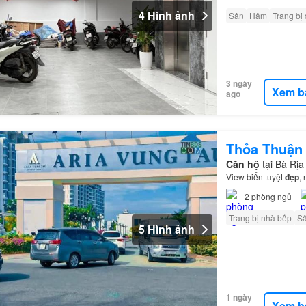
4 Hình ảnh
Sân
Hầm
Trang bị
3 ngày
Xem b
ago
Thỏa Thuận
Căn hộ
tại Bà Rị
View biển tuyệt
đẹp
,
2
phòng ngủ
Trang bị nhà bếp
S
5 Hình ảnh
1 ngày
Xem b