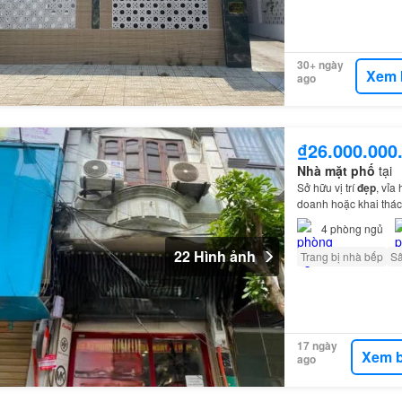
30+ ngày
Xem 
ago
₫26.000.000
Nhà mặt phố
tại
Sở hữu vị trí
đẹp
, vỉa
doanh hoặc khai thác
4
phòng ngủ
22 Hình ảnh
Trang bị nhà bếp
S
17 ngày
Xem b
ago