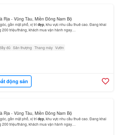
Bà Rịa - Vũng Tàu, Miền Đông Nam Bộ
c, gần mặt phố, vị trí
đẹp
, khu vực nhu cầu thuê cao. Đang khai
g 200 triệu/tháng, khách mua vận hành ngay…
 đầy đủ
Sân thượng
Thang máy
Vườn
ất động sản
Bà Rịa - Vũng Tàu, Miền Đông Nam Bộ
c, gần mặt phố, vị trí
đẹp
, khu vực nhu cầu thuê cao. Đang khai
g 200 triệu/tháng, khách mua vận hành ngay…