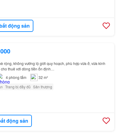
bất động sản
.000
 hè rộng, không vướng lộ giới quy hoạch, phù hợp vừa ở, vừa kinh
 cho thuê với dòng tiền ổn định…
4
phòng tắm
32 m²
ân
Trang bị đầy đủ
Sân thượng
ất động sản