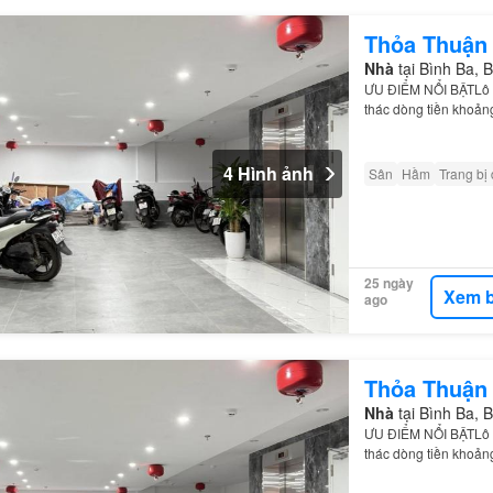
Thỏa Thuận
Nhà
tại Bình Ba, 
ƯU ĐIỂM NỔI BẬTLô gó
thác dòng tiền khoản
4 Hình ảnh
Sân
Hầm
Trang bị
25 ngày
Xem b
ago
Thỏa Thuận
Nhà
tại Bình Ba, 
ƯU ĐIỂM NỔI BẬTLô gó
thác dòng tiền khoản