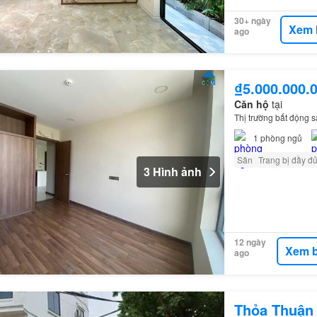
30+ ngày
Xem 
ago
₫5.000.000.
Căn hộ
tại
Thị trường bất động 
1
phòng ngủ
Sân
Trang bị đầy đ
3 Hình ảnh
12 ngày
Xem b
ago
Thỏa Thuận