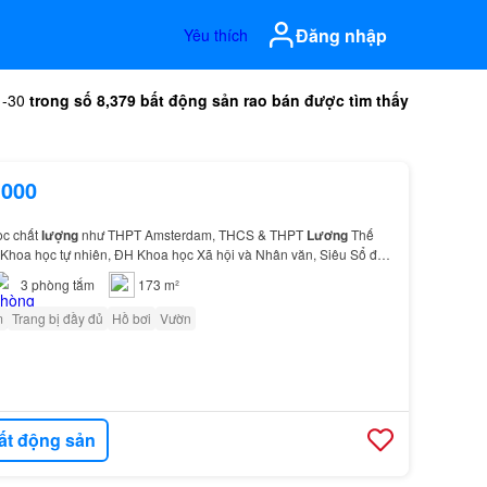
Đăng nhập
Yêu thích
1-30
trong số 8,379 bất động sản rao bán được tìm thấy
.000
ọc chất
lượng
như THPT Amsterdam, THCS & THPT
Lương
Thế
Khoa học tự nhiên, ĐH Khoa học Xã hội và Nhân văn, Siêu Sổ đỏ
…
3
phòng tắm
173 m²
m
Trang bị đầy đủ
Hồ bơi
Vườn
ất động sản