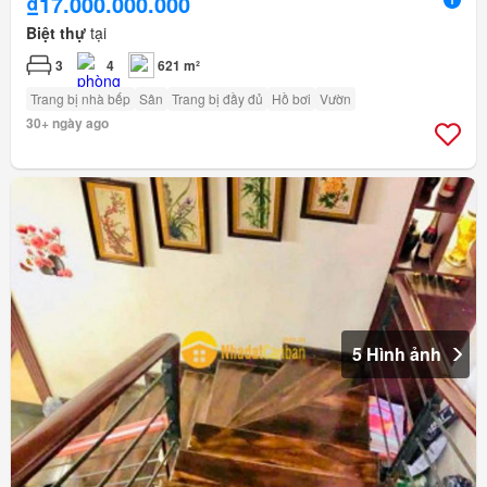
₫17.000.000.000
Biệt thự
tại
3
4
621 m²
Trang bị nhà bếp
Sân
Trang bị đầy đủ
Hồ bơi
Vườn
30+ ngày ago
5 Hình ảnh