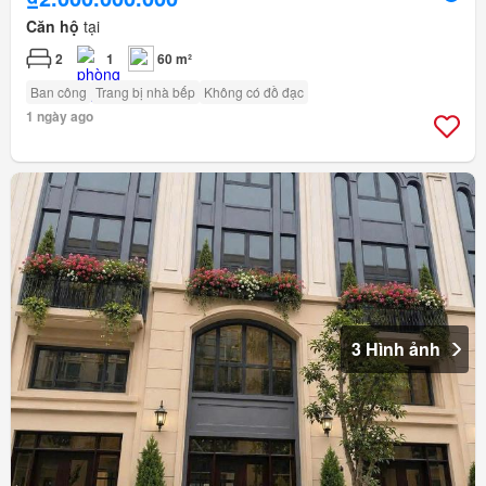
Căn hộ
tại
2
1
60 m²
Ban công
Trang bị nhà bếp
Không có đồ đạc
1 ngày ago
3 Hình ảnh