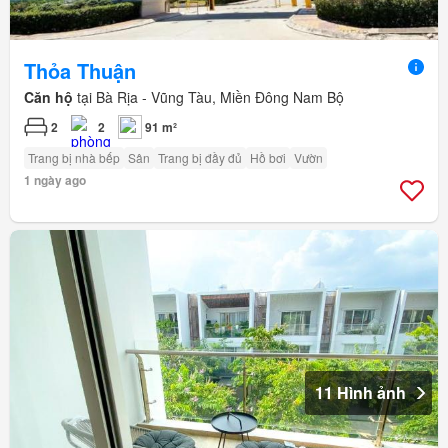
Thỏa Thuận
Căn hộ
tại Bà Rịa - Vũng Tàu, Miền Đông Nam Bộ
2
2
91 m²
Trang bị nhà bếp
Sân
Trang bị đầy đủ
Hồ bơi
Vườn
1 ngày ago
11 Hình ảnh