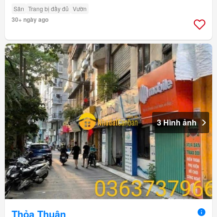
Sân
Trang bị đầy đủ
Vườn
30+ ngày ago
3 Hình ảnh
Thỏa Thuận