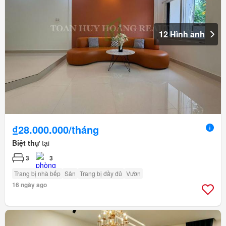
12 Hình ảnh
₫28.000.000/tháng
Biệt thự
tại
3
3
Trang bị nhà bếp
Sân
Trang bị đầy đủ
Vườn
16 ngày ago