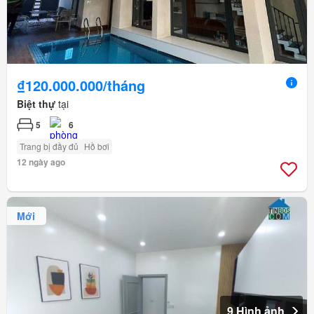
₫120.000.000/tháng
Biệt thự
tại
5
6
Trang bị đầy đủ
Hồ bơi
12 ngày ago
Mới
9 Hình ảnh