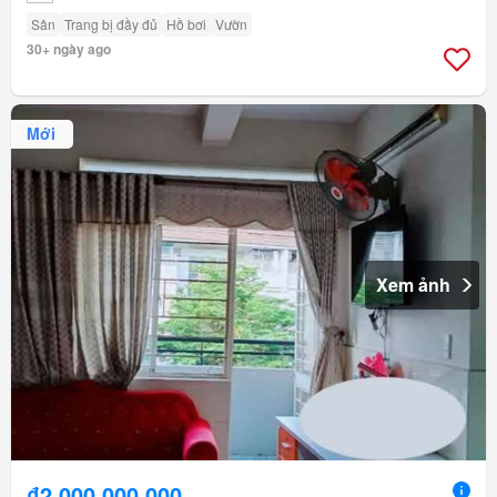
Sân
Trang bị đầy đủ
Hồ bơi
Vườn
30+ ngày ago
Mới
Xem ảnh
₫2.000.000.000