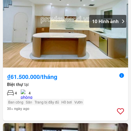
10 Hình ảnh
₫61.500.000/tháng
Biệt thự
tại
4
4
Ban công
Sân
Trang bị đầy đủ
Hồ bơi
Vườn
30+ ngày ago