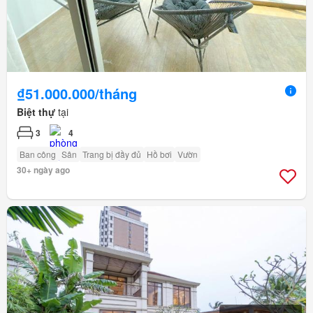
₫51.000.000/tháng
Biệt thự
tại
3
4
Ban công
Sân
Trang bị đầy đủ
Hồ bơi
Vườn
30+ ngày ago