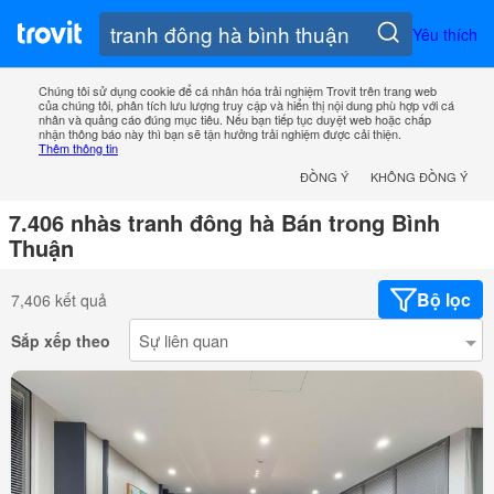
Yêu thích
Chúng tôi sử dụng cookie để cá nhân hóa trải nghiệm Trovit trên trang web
của chúng tôi, phân tích lưu lượng truy cập và hiển thị nội dung phù hợp với cá
nhân và quảng cáo đúng mục tiêu. Nếu bạn tiếp tục duyệt web hoặc chấp
nhận thông báo này thì bạn sẽ tận hưởng trải nghiệm được cải thiện.
Thêm thông tin
ĐỒNG Ý
KHÔNG ĐỒNG Ý
7.406 nhàs tranh đông hà Bán trong Bình
Thuận
Bộ lọc
7,406 kết quả
Sắp xếp theo