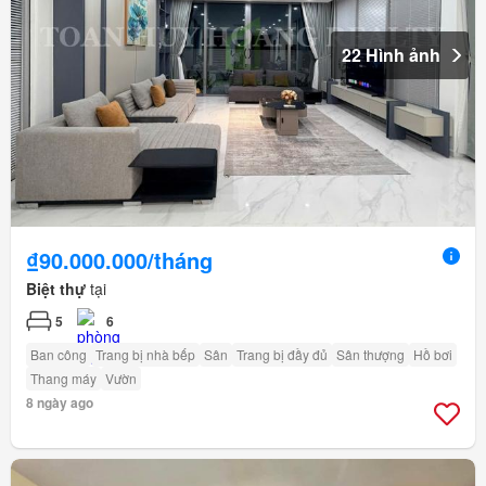
22 Hình ảnh
₫90.000.000/tháng
Biệt thự
tại
5
6
Ban công
Trang bị nhà bếp
Sân
Trang bị đầy đủ
Sân thượng
Hồ bơi
Thang máy
Vườn
8 ngày ago