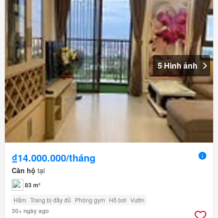
5 Hình ảnh
₫14.000.000/tháng
Căn hộ
tại
83 m²
Hầm
Trang bị đầy đủ
Phòng gym
Hồ bơi
Vườn
30+ ngày ago