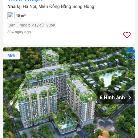
Nhà
tại Hà Nội, Miền Đồng Bằng Sông Hồng
40 m²
Sân
Trang bị đầy đủ
Vườn
30+ ngày ago
Mới
8 Hình ảnh