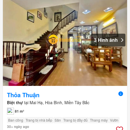
3 Hình ảnh
Thỏa Thuận
Biệt thự
tại Mai Hạ, Hòa Bình, Miền Tây Bắc
81 m²
Ban công
Trang bị nhà bếp
Sân
Trang bị đầy đủ
Thang máy
Vườn
30+ ngày ago