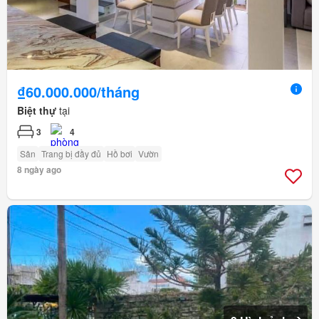
₫60.000.000/tháng
Biệt thự
tại
3
4
Sân
Trang bị đầy đủ
Hồ bơi
Vườn
8 ngày ago