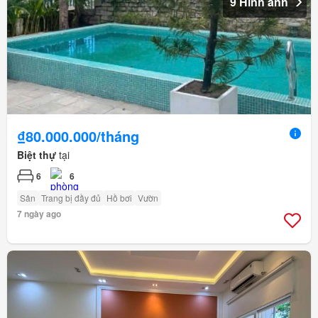
9 Hình ảnh
₫80.000.000/tháng
Biệt thự
tại
6
6
Sân
Trang bị đầy đủ
Hồ bơi
Vườn
7 ngày ago