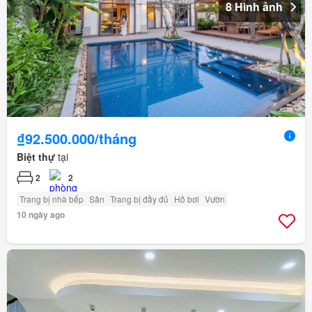
8 Hình ảnh
₫92.500.000/tháng
Biệt thự
tại
2
2
Trang bị nhà bếp
Sân
Trang bị đầy đủ
Hồ bơi
Vườn
10 ngày ago