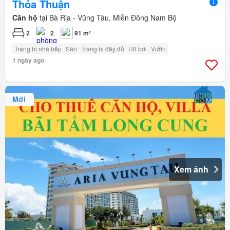
Thỏa Thuận
Căn hộ
tại Bà Rịa - Vũng Tàu, Miền Đông Nam Bộ
2
2
91 m²
Trang bị nhà bếp
Sân
Trang bị đầy đủ
Hồ bơi
Vườn
1 ngày ago
Mới
Xem ảnh