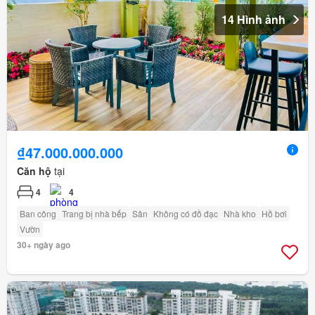
14 Hình ảnh
₫47.000.000.000
Căn hộ
tại
4
4
Ban công
Trang bị nhà bếp
Sân
Không có đồ đạc
Nhà kho
Hồ bơi
Vườn
30+ ngày ago