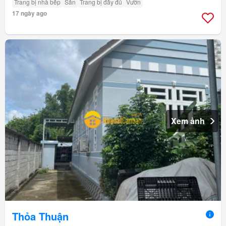
Trang bị nhà bếp
Sân
Trang bị đầy đủ
Vườn
17 ngày ago
Xem ảnh
Thỏa Thuận