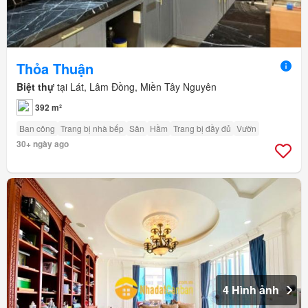
Thỏa Thuận
Biệt thự
tại Lát, Lâm Đồng, Miền Tây Nguyên
392 m²
Ban công
Trang bị nhà bếp
Sân
Hầm
Trang bị đầy đủ
Vườn
30+ ngày ago
4 Hình ảnh