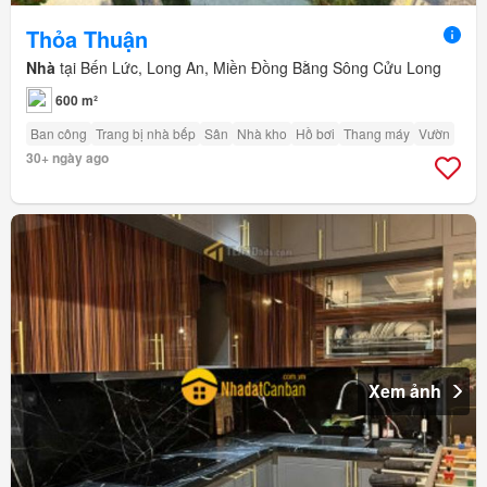
Thỏa Thuận
Nhà
tại Bến Lức, Long An, Miền Đồng Bằng Sông Cửu Long
600 m²
Ban công
Trang bị nhà bếp
Sân
Nhà kho
Hồ bơi
Thang máy
Vườn
30+ ngày ago
Xem ảnh