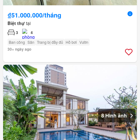
₫51.000.000/tháng
Biệt thự
tại
3
4
Ban công
Sân
Trang bị đầy đủ
Hồ bơi
Vườn
30+ ngày ago
8 Hình ảnh