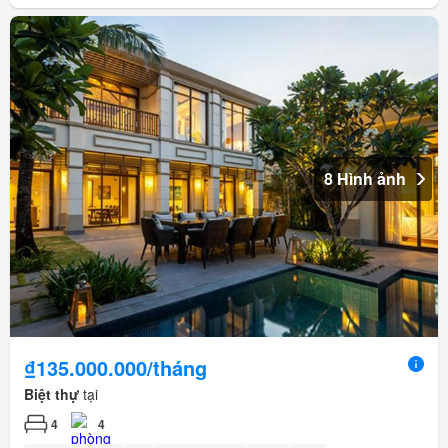
8 Hình ảnh
₫135.000.000/tháng
Biệt thự
tại
4
4