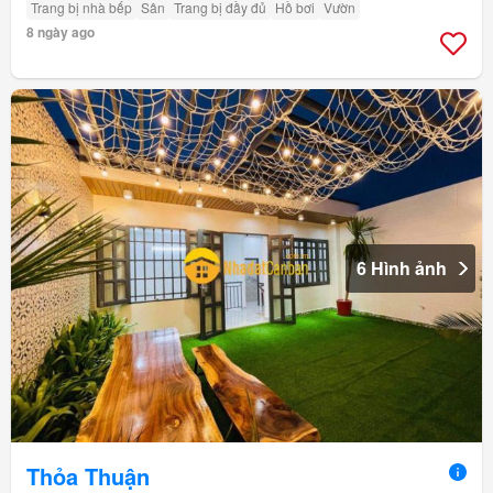
Trang bị nhà bếp
Sân
Trang bị đầy đủ
Hồ bơi
Vườn
8 ngày ago
6 Hình ảnh
Thỏa Thuận