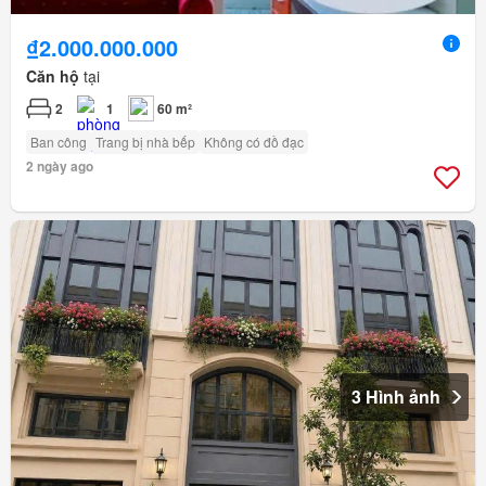
₫2.000.000.000
Căn hộ
tại
2
1
60 m²
Ban công
Trang bị nhà bếp
Không có đồ đạc
2 ngày ago
3 Hình ảnh