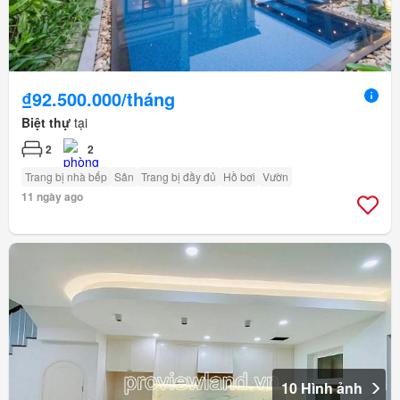
₫92.500.000/tháng
Biệt thự
tại
2
2
Trang bị nhà bếp
Sân
Trang bị đầy đủ
Hồ bơi
Vườn
11 ngày ago
10 Hình ảnh