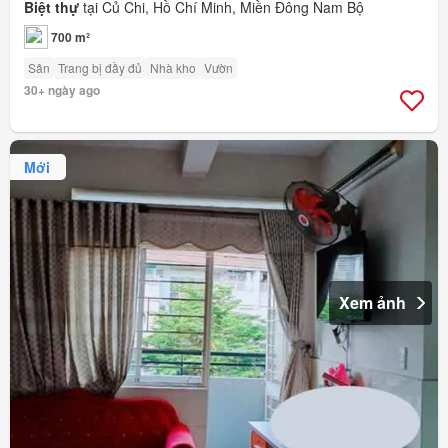
Biệt thự
tại Củ Chi, Hồ Chí Minh, Miền Đông Nam Bộ
700 m²
Sân
Trang bị đầy đủ
Nhà kho
Vườn
30+ ngày ago
Mới
Xem ảnh