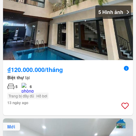
5 Hình ảnh
₫120.000.000/tháng
Biệt thự
tại
5
6
Trang bị đầy đủ
Hồ bơi
13 ngày ago
Mới