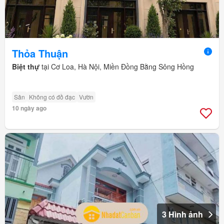
Thỏa Thuận
Biệt thự
tại Cơ Loa, Hà Nội, Miền Đồng Bằng Sông Hồng
Sân
Không có đồ đạc
Vườn
10 ngày ago
3 Hình ảnh