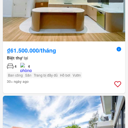
₫61.500.000/tháng
Biệt thự
tại
4
4
Ban công
Sân
Trang bị đầy đủ
Hồ bơi
Vườn
30+ ngày ago