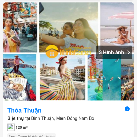
3 Hình ảnh
Thỏa Thuận
Biệt thự
tại Bình Thuận, Miền Đông Nam Bộ
120 m²
Sân
Trang bị đầy đủ
Vườn