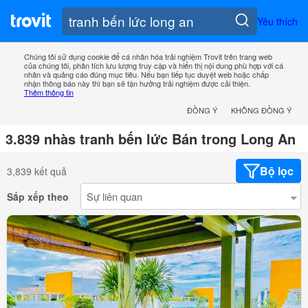
Yêu thích
Chúng tôi sử dụng cookie để cá nhân hóa trải nghiệm Trovit trên trang web
của chúng tôi, phân tích lưu lượng truy cập và hiển thị nội dung phù hợp với cá
nhân và quảng cáo đúng mục tiêu. Nếu bạn tiếp tục duyệt web hoặc chấp
nhận thông báo này thì bạn sẽ tận hưởng trải nghiệm được cải thiện.
Thêm thông tin
ĐỒNG Ý
KHÔNG ĐỒNG Ý
3.839 nhàs tranh bến lức Bán trong Long An
Bộ lọc
3,839 kết quả
Sắp xếp theo