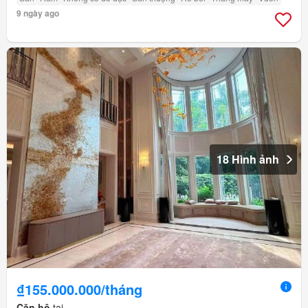
9 ngày ago
18 Hình ảnh
₫155.000.000/tháng
Căn hộ
tại