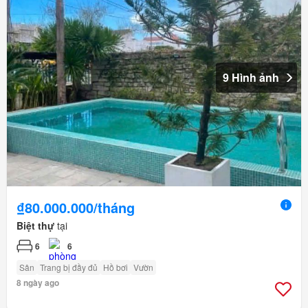
9 Hình ảnh
₫80.000.000/tháng
Biệt thự
tại
6
6
Sân
Trang bị đầy đủ
Hồ bơi
Vườn
8 ngày ago