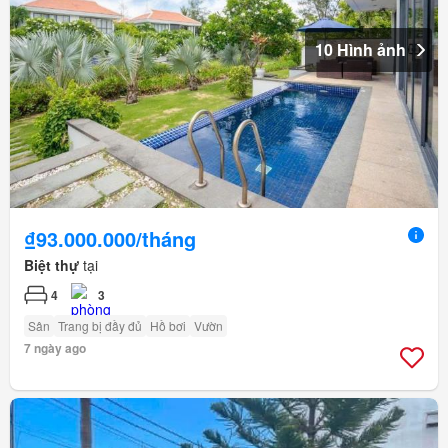
10 Hình ảnh
₫93.000.000/tháng
Biệt thự
tại
4
3
Sân
Trang bị đầy đủ
Hồ bơi
Vườn
7 ngày ago