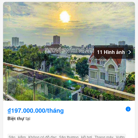
11 Hình ảnh
₫197.000.000/tháng
Biệt thự
tại
Sân
Hầm
Không có đồ đạc
Sân thượng
Hồ bơi
Thang máy
Vườn