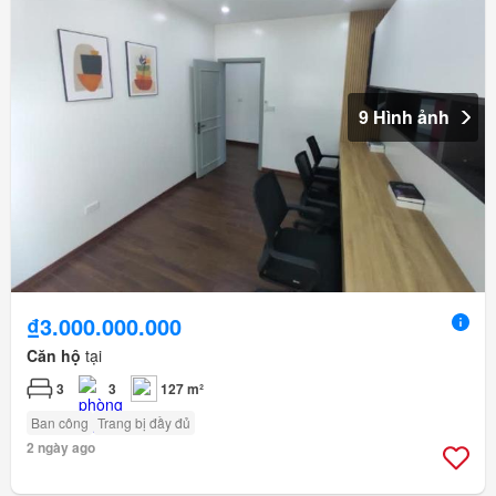
9 Hình ảnh
₫3.000.000.000
Căn hộ
tại
3
3
127 m²
Ban công
Trang bị đầy đủ
2 ngày ago