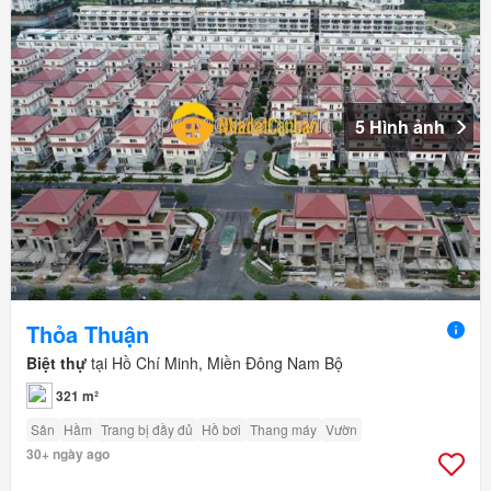
5 Hình ảnh
Thỏa Thuận
Biệt thự
tại Hồ Chí Minh, Miền Đông Nam Bộ
321 m²
Sân
Hầm
Trang bị đầy đủ
Hồ bơi
Thang máy
Vườn
30+ ngày ago