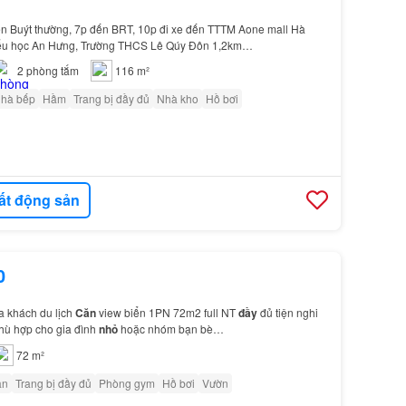
n Buýt thường, 7p đến BRT, 10p đi xe đến TTTM Aone mall Hà
iểu học An Hưng, Trường THCS Lê Qúy Đôn 1,2km…
2
phòng tắm
116 m²
nhà bếp
Hầm
Trang bị đầy đủ
Nhà kho
Hồ bơi
ất động sản
0
a khách du lịch
Căn
view biển 1PN 72m2 full NT
đầy
đủ tiện nghi
phù hợp cho gia đình
nhỏ
hoặc nhóm bạn bè…
72 m²
ân
Trang bị đầy đủ
Phòng gym
Hồ bơi
Vườn