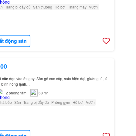
ân
Trang bị đầy đủ
Sân thượng
Hồ bơi
Thang máy
Vườn
ất động sản
000
hỉ
cần
dọn vào ở ngay: Sàn gỗ cao cấp, sofa hiện đại, giường tủ, tủ
a, bình nóng
lạnh
…
2
phòng tắm
68 m²
nhà bếp
Sân
Trang bị đầy đủ
Phòng gym
Hồ bơi
Vườn
ất động sản