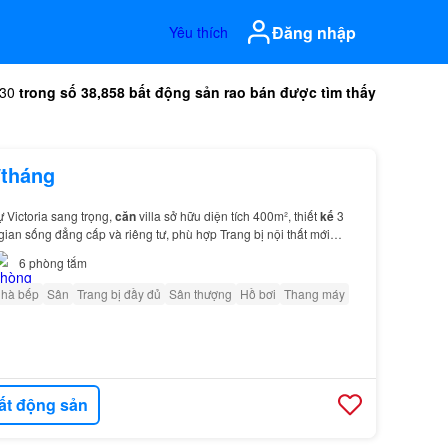
Đăng nhập
Yêu thích
-30
trong số 38,858 bất động sản rao bán được tìm thấy
/tháng
hự Victoria sang trọng,
căn
villa sở hữu diện tích 400m², thiết
kế
3
gian sống đẳng cấp và riêng tư, phù hợp Trang bị nội thất mới
ồng
bộ
, gồm tivi màn hình
lớn
, tủ…
6
phòng tắm
nhà bếp
Sân
Trang bị đầy đủ
Sân thượng
Hồ bơi
Thang máy
ất động sản