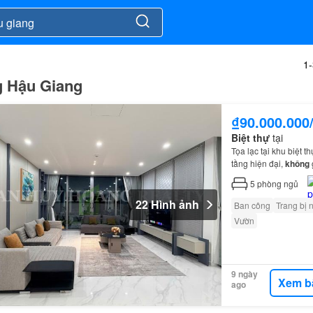
1
g Hậu Giang
₫90.000.000
Biệt thự
tại
Tọa lạc tại khu biệt t
tầng hiện đại,
không
100%, cao cấp và đ
5
phòng ngủ
22 Hình ảnh
Ban công
Trang bị 
Vườn
9 ngày
Xem b
ago