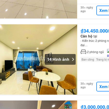
30+ ngày
Xem 
ago
₫34.450.000
Căn hộ
tại
- Kiến trúc: 2 phòng
đại…
2
phòng ngủ
14 Hình ảnh
Ban công
Trang bị 
30+ ngày
Xem 
ago
₫3.000.000.