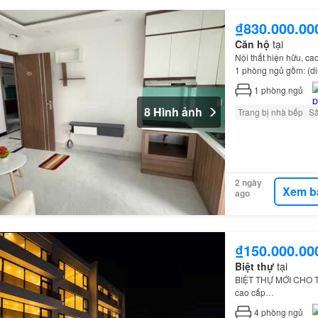
₫830.000.00
Căn hộ
tại
Nội thất hiện hữu, ca
1 phòng ngủ gồm: (di
1
phòng ngủ
8 Hình ảnh
Trang bị nhà bếp
S
2 ngày
Xem b
ago
₫150.000.00
Biệt thự
tại
BIỆT THỰ MỚI CHO 
cao cấp…
4
phòng ngủ