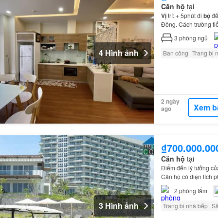
Căn hộ
tại
Vị
trí: + 5phút đi
bộ
đế
Đông. Cách trường t
3
phòng ngủ
4 Hình ảnh
Ban công
Trang bị 
2 ngày
Xem b
ago
₫700.000.00
Căn hộ
tại
Điểm đến lý tưởng củ
Căn hộ có diện tích 
2
phòng tắm
3 Hình ảnh
Trang bị nhà bếp
S