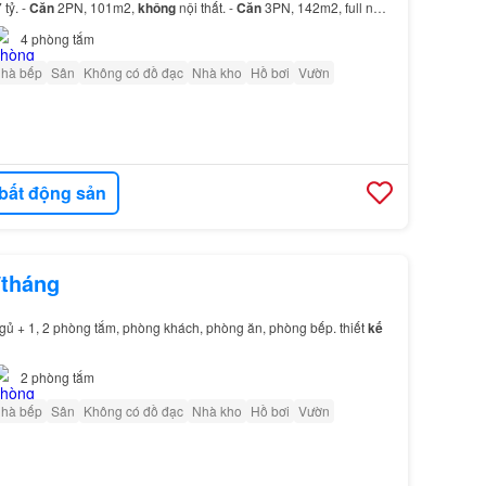
 tỷ. -
Căn
2PN, 101m2,
không
nội thất. -
Căn
3PN, 142m2, full nội
4
phòng tắm
nhà bếp
Sân
Không có đồ đạc
Nhà kho
Hồ bơi
Vườn
bất động sản
/tháng
ngủ + 1, 2 phòng tắm, phòng khách, phòng ăn, phòng bếp. thiết
kế
2
phòng tắm
nhà bếp
Sân
Không có đồ đạc
Nhà kho
Hồ bơi
Vườn