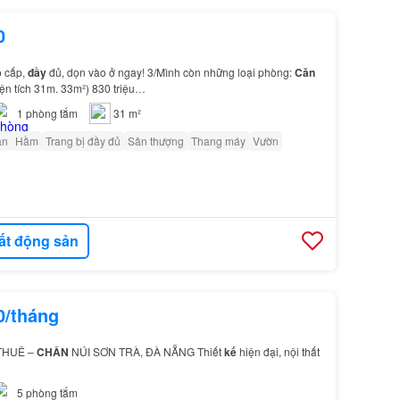
0
o cấp,
đầy
đủ, dọn vào ở ngay! 3/Mình còn những loại phòng:
Căn
ện tích 31m. 33m²) 830 triệu…
1
phòng tắm
31 m²
ân
Hầm
Trang bị đầy đủ
Sân thượng
Thang máy
Vườn
ất động sản
0/tháng
THUÊ –
CHÂN
NÚI SƠN TRÀ, ĐÀ NẴNG Thiết
kế
hiện đại, nội thất
5
phòng tắm