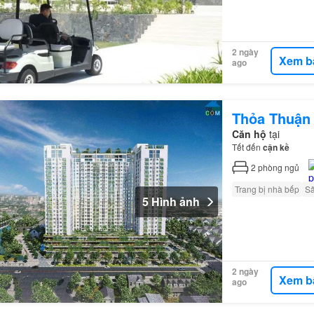
2 ngày
Xem b
ago
Thỏa Thuận
Căn hộ
tại
Tết đến
cận
kề
2
phòng ngủ
Trang bị nhà bếp
S
5 Hình ảnh
2 ngày
Xem b
ago