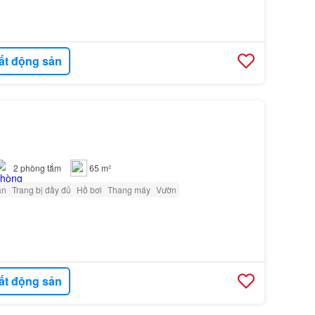
ất động sản
2
phòng tắm
65 m²
ân
Trang bị đầy đủ
Hồ bơi
Thang máy
Vườn
ất động sản