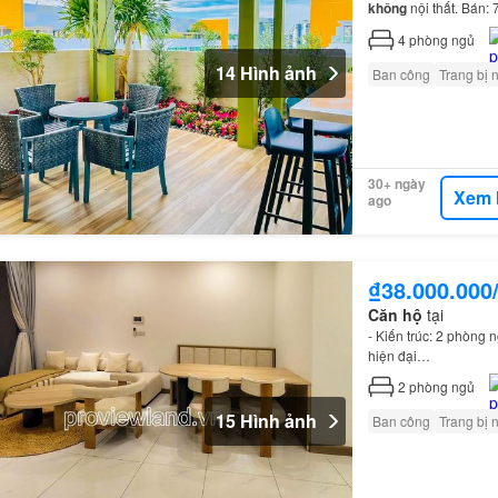
không
nội thất. Bán: 7
thất…
4
phòng ngủ
14 Hình ảnh
Ban công
Trang bị 
30+ ngày
Xem 
ago
₫38.000.000
Căn hộ
tại
- Kiến trúc: 2 phòng 
hiện đại…
2
phòng ngủ
15 Hình ảnh
Ban công
Trang bị 