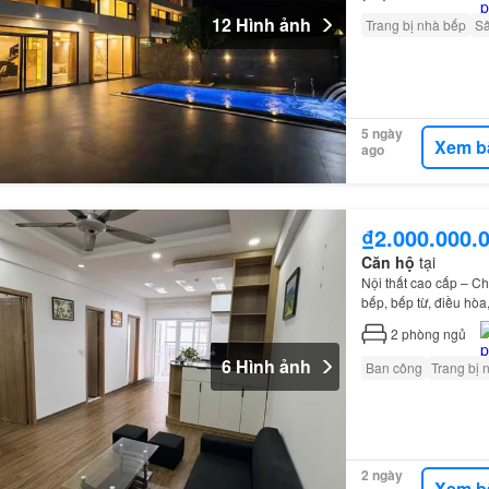
12 Hình ảnh
Trang bị nhà bếp
S
5 ngày
Xem b
ago
₫2.000.000.
Căn hộ
tại
Nội thất cao cấp – C
bếp, bếp từ, điều hò
2
phòng ngủ
6 Hình ảnh
Ban công
Trang bị 
2 ngày
Xem b