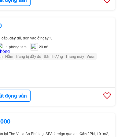
0
o cấp,
đầy
đủ, dọn vào ở ngay! 3
1
phòng tắm
23 m²
ân
Hầm
Trang bị đầy đủ
Sân thượng
Thang máy
Vườn
ất động sản
.000
n tại The Vista An Phú loại SPA foreign quota: -
Căn
2PN, 101m2,