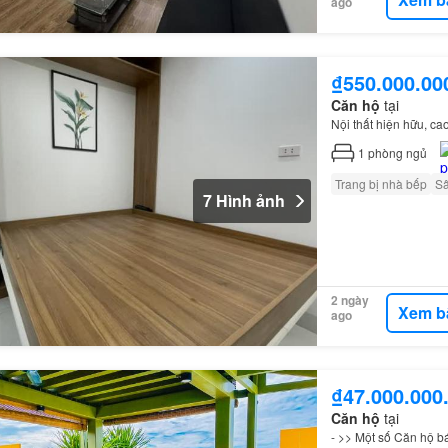
ago
₫550.000.00
Căn hộ
tại
Nội thất hiện hữu, ca
1
phòng ngủ
Trang bị nhà bếp
S
7 Hình ảnh
2 ngày
Xem b
ago
₫47.000.000
Căn hộ
tại
- >> Một số Căn hộ bá