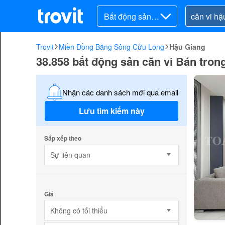
Bất động sản ra
o bán
Trovit
Miền Đồng Bằng Sông Cửu Long
Hậu Giang
38.858 bất động sản căn vi Bán tron
Nhận các danh sách mới qua email
Lưu tìm kiếm này
Sắp xếp theo
Sự liên quan
Giá
Không có tối thiểu