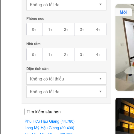
Không có tối đa
Mới
Phòng ngủ
0+
1+
2+
3+
4+
Nhà tắm
0+
1+
2+
3+
4+
Diện tích sàn
Không có tối thiểu
Không có tối đa
Tìm kiếm sâu hơn
Phú Hữu Hậu Giang (44.780)
Long Mỹ Hậu Giang (39.400)