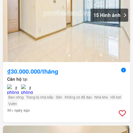
15 Hình ảnh
₫30.000.000/tháng
Căn hộ
tại
2
2
Ban công
Trang bị nhà bếp
Sân
Không có đồ đạc
Nhà kho
Hồ bơi
Vườn
30+ ngày ago