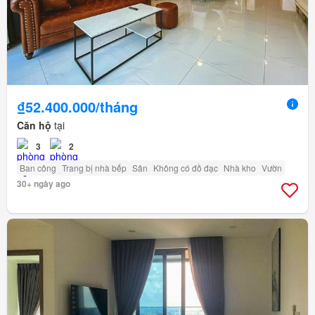
₫52.400.000/tháng
Căn hộ
tại
3
2
Ban công
Trang bị nhà bếp
Sân
Không có đồ đạc
Nhà kho
Vườn
30+ ngày ago