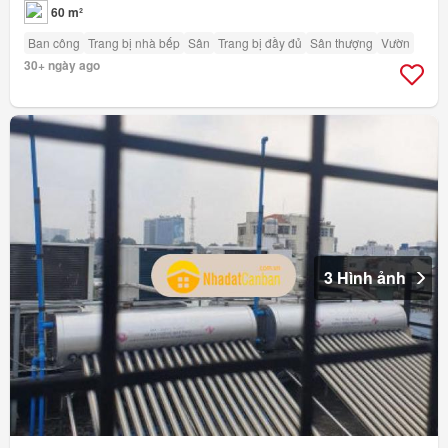
60 m²
Ban công
Trang bị nhà bếp
Sân
Trang bị đầy đủ
Sân thượng
Vườn
30+ ngày ago
3 Hình ảnh