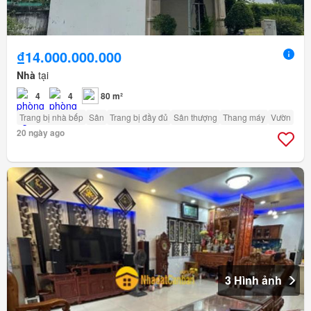
₫14.000.000.000
Nhà
tại
4
4
80 m²
Trang bị nhà bếp
Sân
Trang bị đầy đủ
Sân thượng
Thang máy
Vườn
20 ngày ago
3 Hình ảnh