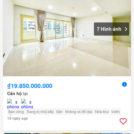
7 Hình ảnh
₫19.850.000.000
Căn hộ
tại
3
3
Ban công
Trang bị nhà bếp
Sân
Không có đồ đạc
Nhà kho
Vườn
18 ngày ago