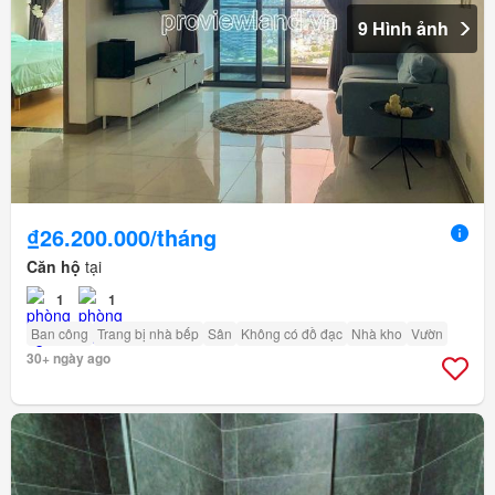
9 Hình ảnh
₫26.200.000/tháng
Căn hộ
tại
1
1
Ban công
Trang bị nhà bếp
Sân
Không có đồ đạc
Nhà kho
Vườn
30+ ngày ago