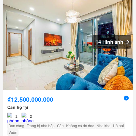
14 Hình ảnh
₫12.500.000.000
Căn hộ
tại
2
2
Ban công
Trang bị nhà bếp
Sân
Không có đồ đạc
Nhà kho
Hồ bơi
Vườn