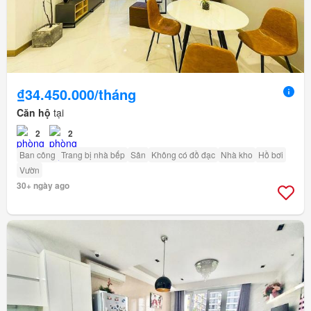
₫34.450.000/tháng
Căn hộ
tại
2
2
Ban công
Trang bị nhà bếp
Sân
Không có đồ đạc
Nhà kho
Hồ bơi
Vườn
30+ ngày ago