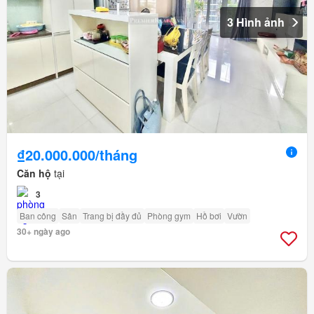
3 Hình ảnh
₫20.000.000/tháng
Căn hộ
tại
3
Ban công
Sân
Trang bị đầy đủ
Phòng gym
Hồ bơi
Vườn
30+ ngày ago