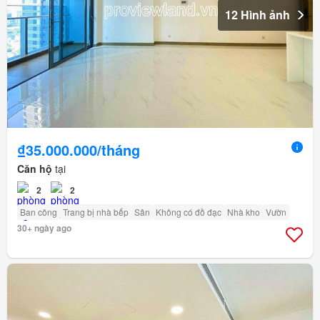
12 Hình ảnh
₫35.000.000/tháng
Căn hộ
tại
2
2
Ban công
Trang bị nhà bếp
Sân
Không có đồ đạc
Nhà kho
Vườn
30+ ngày ago