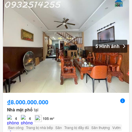
5 Hình ảnh
₫8.000.000.000
Nhà mặt phố
tại
4
4
105 m²
Ban công
Trang bị nhà bếp
Sân
Trang bị đầy đủ
Sân thượng
Vườn