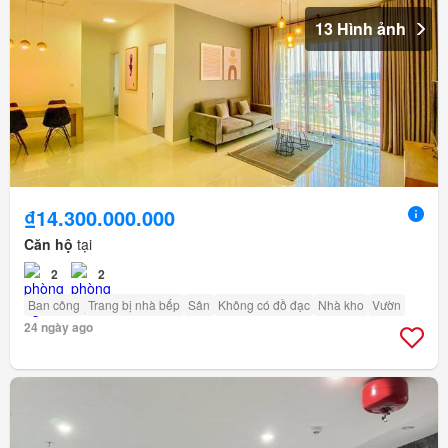
13 Hình ảnh
₫14.300.000.000
Căn hộ
tại
2
2
Ban công
Trang bị nhà bếp
Sân
Không có đồ đạc
Nhà kho
Vườn
24 ngày ago