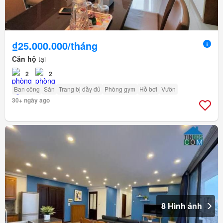
₫25.000.000/tháng
Căn hộ
tại
2
2
Ban công
Sân
Trang bị đầy đủ
Phòng gym
Hồ bơi
Vườn
30+ ngày ago
8 Hình ảnh