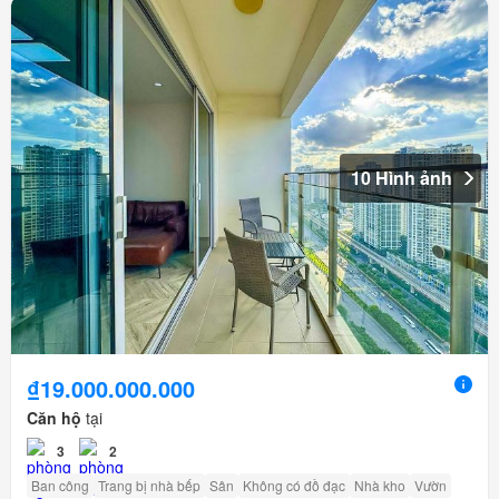
10 Hình ảnh
₫19.000.000.000
Căn hộ
tại
3
2
Ban công
Trang bị nhà bếp
Sân
Không có đồ đạc
Nhà kho
Vườn