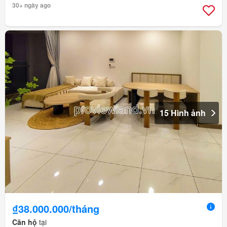
30+ ngày ago
15 Hình ảnh
₫38.000.000/tháng
Căn hộ
tại