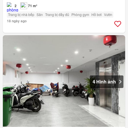
2
71 m²
Trang bị nhà bếp
Sân
Trang bị đầy đủ
Phòng gym
Hồ bơi
Vườn
18 ngày ago
4 Hình ảnh