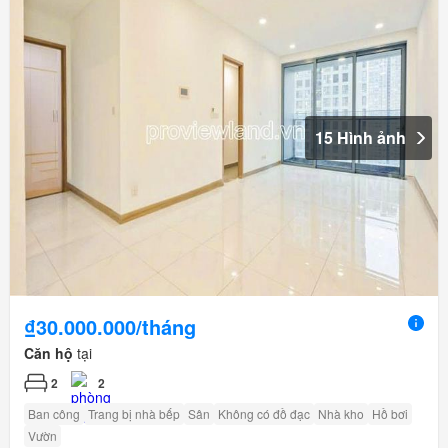
15 Hình ảnh
₫30.000.000/tháng
Căn hộ
tại
2
2
Ban công
Trang bị nhà bếp
Sân
Không có đồ đạc
Nhà kho
Hồ bơi
Vườn