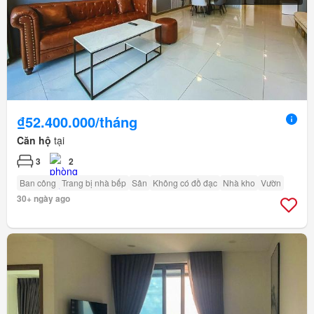
₫52.400.000/tháng
Căn hộ
tại
3
2
Ban công
Trang bị nhà bếp
Sân
Không có đồ đạc
Nhà kho
Vườn
30+ ngày ago