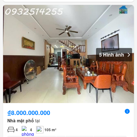
5 Hình ảnh
₫8.000.000.000
Nhà mặt phố
tại
4
4
105 m²