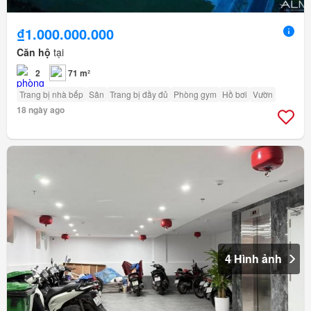
₫1.000.000.000
Căn hộ
tại
2
71 m²
Trang bị nhà bếp
Sân
Trang bị đầy đủ
Phòng gym
Hồ bơi
Vườn
18 ngày ago
4 Hình ảnh