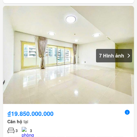
7 Hình ảnh
₫19.850.000.000
Căn hộ
tại
3
3