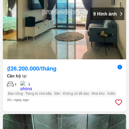
9 Hình ảnh
₫26.200.000/tháng
Căn hộ
tại
1
1
Ban công
Trang bị nhà bếp
Sân
Không có đồ đạc
Nhà kho
Vườn
30+ ngày ago