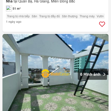
Nhà
tại Quản Bạ, Hà Giang, Miền Đông Bắc
51 m²
Trang bị nhà bếp
Sân
Trang bị đầy đủ
Sân thượng
Thang máy
Vườn
1 ngày ago
6 Hình ảnh