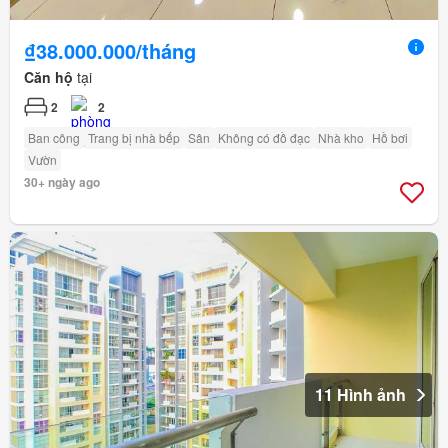
₫38.000.000/tháng
Căn hộ
tại
2
2
Ban công
Trang bị nhà bếp
Sân
Không có đồ đạc
Nhà kho
Hồ bơi
Vườn
30+ ngày ago
11 Hình ảnh