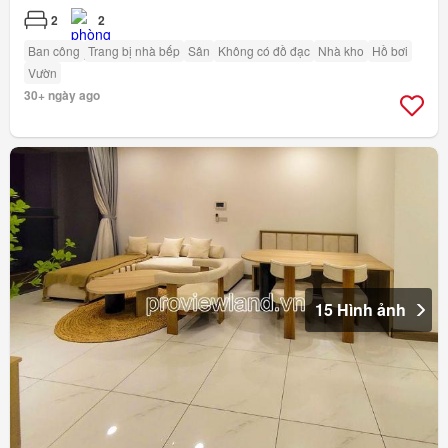
2
2
Ban công
Trang bị nhà bếp
Sân
Không có đồ đạc
Nhà kho
Hồ bơi
Vườn
30+ ngày ago
15 Hình ảnh