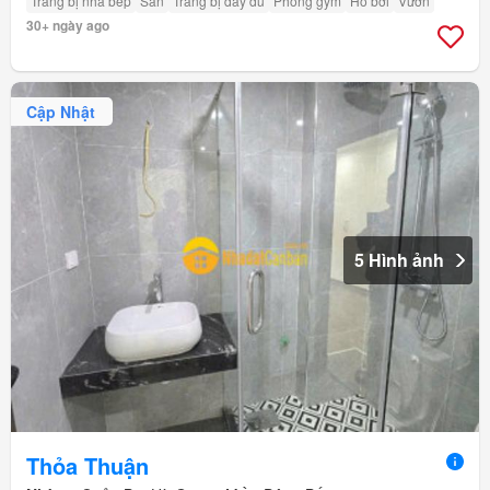
Trang bị nhà bếp
Sân
Trang bị đầy đủ
Phòng gym
Hồ bơi
Vườn
30+ ngày ago
Cập Nhật
5 Hình ảnh
Thỏa Thuận