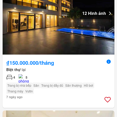
12 Hình ảnh
₫150.000.000/tháng
Biệt thự
tại
4
5
Trang bị nhà bếp
Sân
Trang bị đầy đủ
Sân thượng
Hồ bơi
Thang máy
Vườn
7 ngày ago