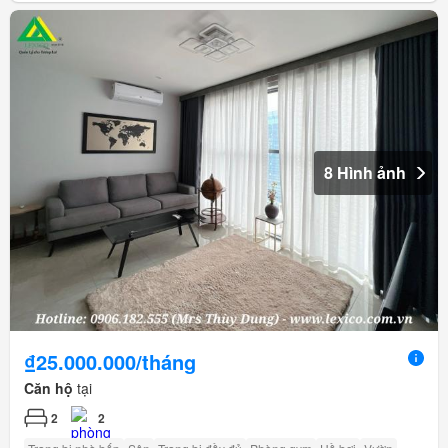
8 Hình ảnh
₫25.000.000/tháng
Căn hộ
tại
2
2