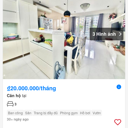
3 Hình ảnh
₫20.000.000/tháng
Căn hộ
tại
3
Ban công
Sân
Trang bị đầy đủ
Phòng gym
Hồ bơi
Vườn
30+ ngày ago