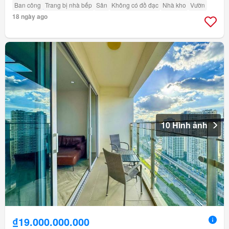
Ban công
Trang bị nhà bếp
Sân
Không có đồ đạc
Nhà kho
Vườn
18 ngày ago
10 Hình ảnh
₫19.000.000.000