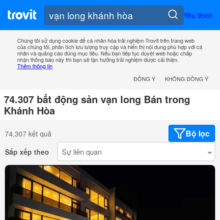
Yêu thích
Chúng tôi sử dụng cookie để cá nhân hóa trải nghiệm Trovit trên trang web
của chúng tôi, phân tích lưu lượng truy cập và hiển thị nội dung phù hợp với cá
nhân và quảng cáo đúng mục tiêu. Nếu bạn tiếp tục duyệt web hoặc chấp
nhận thông báo này thì bạn sẽ tận hưởng trải nghiệm được cải thiện.
Thêm thông tin
ĐỒNG Ý
KHÔNG ĐỒNG Ý
74.307 bất động sản vạn long Bán trong
Khánh Hòa
Bộ lọc
74,307 kết quả
Sắp xếp theo