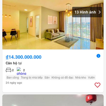
13 Hình ảnh
₫14.300.000.000
Căn hộ
tại
2
2
Ban công
Trang bị nhà bếp
Sân
Không có đồ đạc
Nhà kho
Vườn
24 ngày ago