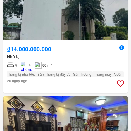
₫14.000.000.000
Nhà
tại
4
4
80 m²
Trang bị nhà bếp
Sân
Trang bị đầy đủ
Sân thượng
Thang máy
Vườn
20 ngày ago