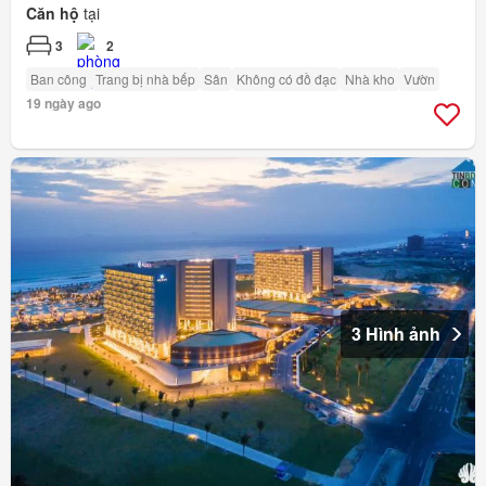
Căn hộ
tại
3
2
Ban công
Trang bị nhà bếp
Sân
Không có đồ đạc
Nhà kho
Vườn
19 ngày ago
3 Hình ảnh