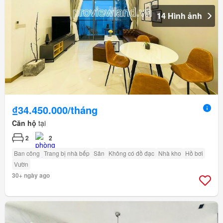
14 Hình ảnh
₫34.450.000/tháng
Căn hộ
tại
2
2
Ban công
Trang bị nhà bếp
Sân
Không có đồ đạc
Nhà kho
Hồ bơi
Vườn
30+ ngày ago