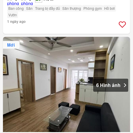
Ban công
Sân
Trang bị đầy đủ
Sân thượng
Phòng gym
Hồ bơi
Vườn
1 ngày ago
Mới
6 Hình ảnh