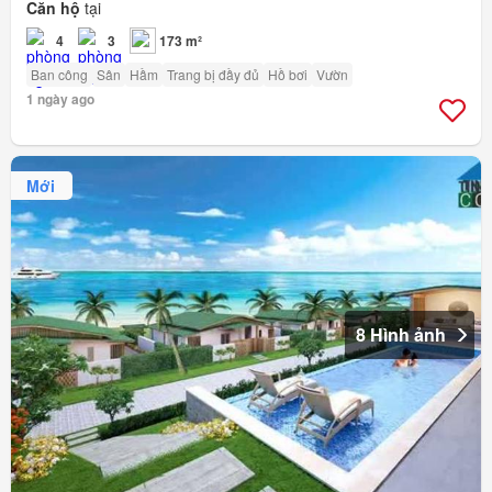
Căn hộ
tại
4
3
173 m²
Ban công
Sân
Hầm
Trang bị đầy đủ
Hồ bơi
Vườn
1 ngày ago
Mới
8 Hình ảnh