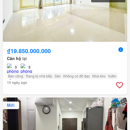
₫19.850.000.000
Căn hộ
tại
3
3
Ban công
Trang bị nhà bếp
Sân
Không có đồ đạc
Nhà kho
Vườn
15 ngày ago
Mới