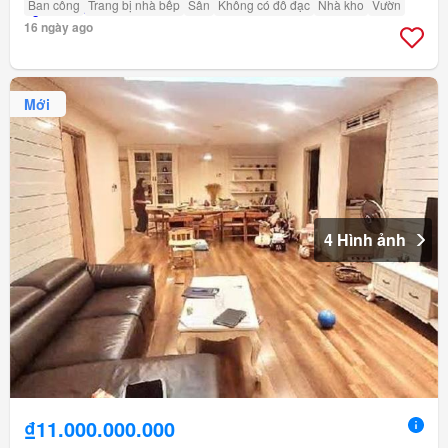
Ban công
Trang bị nhà bếp
Sân
Không có đồ đạc
Nhà kho
Vườn
16 ngày ago
Mới
4 Hình ảnh
₫11.000.000.000