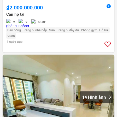
₫2.000.000.000
Căn hộ
tại
2
2
68 m²
Ban công
Trang bị nhà bếp
Sân
Trang bị đầy đủ
Phòng gym
Hồ bơi
Vườn
1 ngày ago
14 Hình ảnh