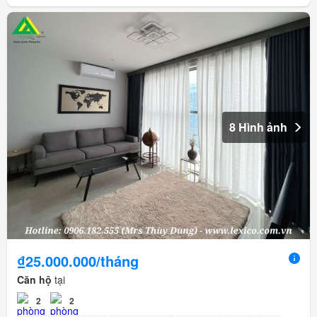
8 Hình ảnh
₫25.000.000/tháng
Căn hộ
tại
2
2