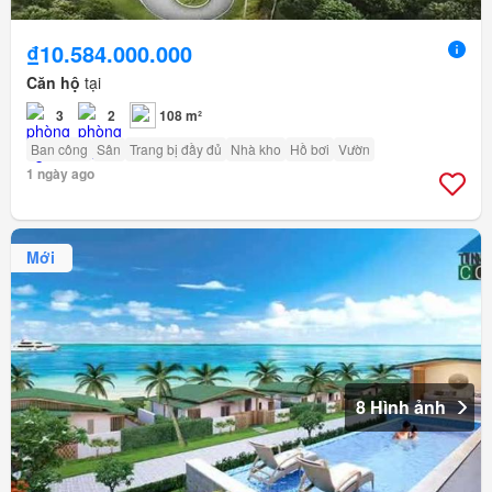
₫10.584.000.000
Căn hộ
tại
3
2
108 m²
Ban công
Sân
Trang bị đầy đủ
Nhà kho
Hồ bơi
Vườn
1 ngày ago
Mới
8 Hình ảnh