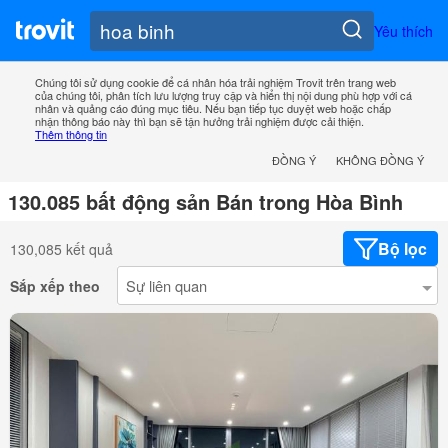
Yêu thích
Chúng tôi sử dụng cookie để cá nhân hóa trải nghiệm Trovit trên trang web
của chúng tôi, phân tích lưu lượng truy cập và hiển thị nội dung phù hợp với cá
nhân và quảng cáo đúng mục tiêu. Nếu bạn tiếp tục duyệt web hoặc chấp
nhận thông báo này thì bạn sẽ tận hưởng trải nghiệm được cải thiện.
Thêm thông tin
ĐỒNG Ý
KHÔNG ĐỒNG Ý
130.085 bất động sản Bán trong Hòa Bình
Bộ lọc
130,085 kết quả
Sắp xếp theo