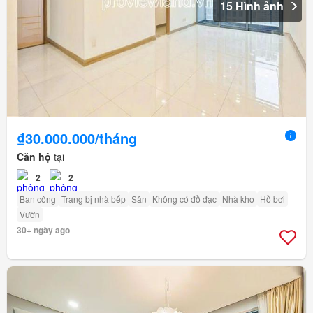
15 Hình ảnh
₫30.000.000/tháng
Căn hộ
tại
2
2
Ban công
Trang bị nhà bếp
Sân
Không có đồ đạc
Nhà kho
Hồ bơi
Vườn
30+ ngày ago