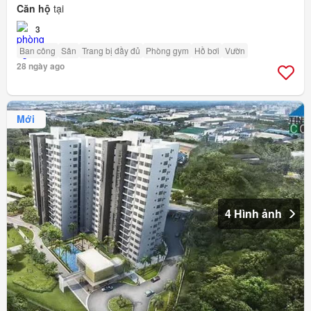
Căn hộ
tại
3
Ban công
Sân
Trang bị đầy đủ
Phòng gym
Hồ bơi
Vườn
28 ngày ago
Mới
4 Hình ảnh