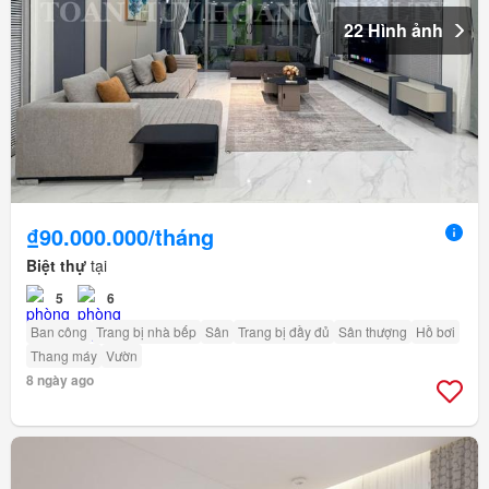
22 Hình ảnh
₫90.000.000/tháng
Biệt thự
tại
5
6
Ban công
Trang bị nhà bếp
Sân
Trang bị đầy đủ
Sân thượng
Hồ bơi
Thang máy
Vườn
8 ngày ago