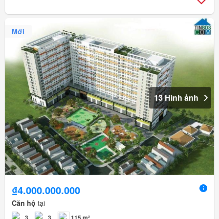
Mới
13 Hình ảnh
₫4.000.000.000
Căn hộ
tại
3
3
115 m²