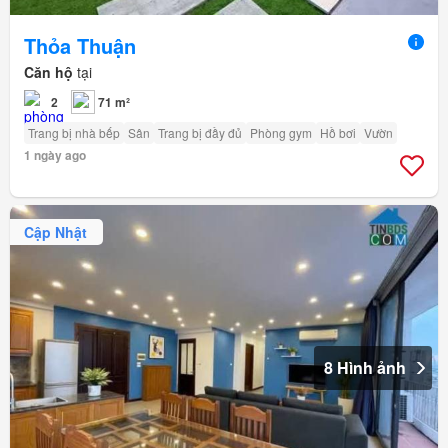
Thỏa Thuận
Căn hộ
tại
2
71 m²
Trang bị nhà bếp
Sân
Trang bị đầy đủ
Phòng gym
Hồ bơi
Vườn
1 ngày ago
Cập Nhật
8 Hình ảnh