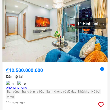
14 Hình ảnh
₫12.500.000.000
Căn hộ
tại
2
2
Ban công
Trang bị nhà bếp
Sân
Không có đồ đạc
Nhà kho
Hồ bơi
Vườn
30+ ngày ago