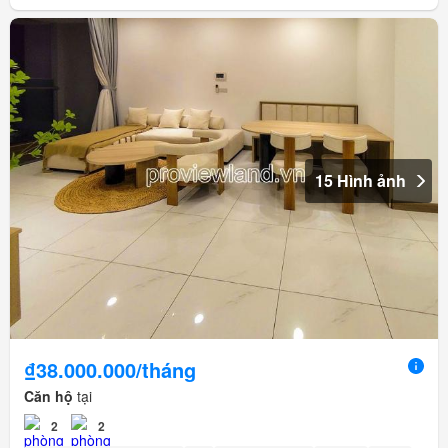
15 Hình ảnh
₫38.000.000/tháng
Căn hộ
tại
2
2