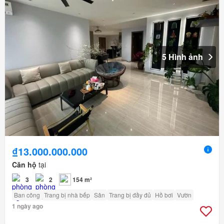
5 Hình ảnh
₫13.000.000.000
Căn hộ
tại
3
2
154 m²
Ban công
Trang bị nhà bếp
Sân
Trang bị đầy đủ
Hồ bơi
Vườn
1 ngày ago