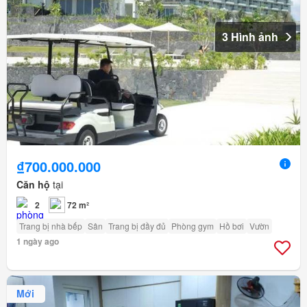
3 Hình ảnh
₫700.000.000
Căn hộ
tại
2
72 m²
Trang bị nhà bếp
Sân
Trang bị đầy đủ
Phòng gym
Hồ bơi
Vườn
1 ngày ago
Mới