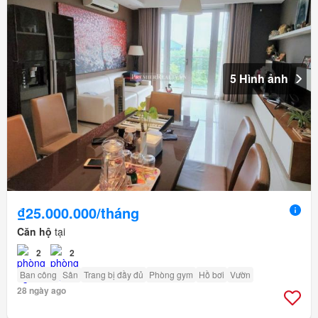
5 Hình ảnh
₫25.000.000/tháng
Căn hộ
tại
2
2
Ban công
Sân
Trang bị đầy đủ
Phòng gym
Hồ bơi
Vườn
28 ngày ago