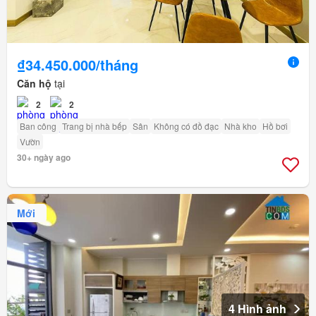
₫34.450.000/tháng
Căn hộ
tại
2
2
Ban công
Trang bị nhà bếp
Sân
Không có đồ đạc
Nhà kho
Hồ bơi
Vườn
30+ ngày ago
Mới
4 Hình ảnh