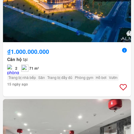
₫1.000.000.000
Căn hộ
tại
2
71 m²
Trang bị nhà bếp
Sân
Trang bị đầy đủ
Phòng gym
Hồ bơi
Vườn
15 ngày ago