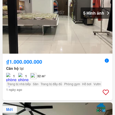
5 Hình ảnh
₫1.000.000.000
Căn hộ
tại
1
1
32 m²
Trang bị nhà bếp
Sân
Trang bị đầy đủ
Phòng gym
Hồ bơi
Vườn
1 ngày ago
Mới