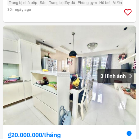
Trang bị nhà bếp
Sân
Trang bị đầy đủ
Phòng gym
Hồ bơi
Vườn
30+ ngày ago
3 Hình ảnh
₫20.000.000/tháng