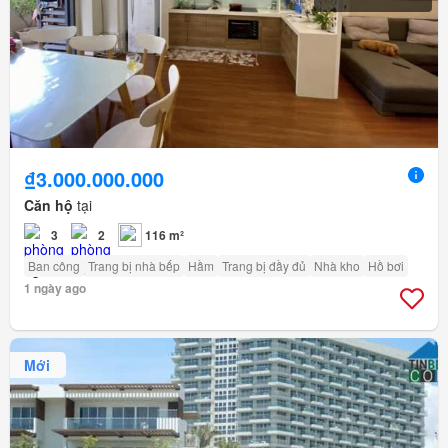
₫3.000.000.000
Căn hộ
tại
3
2
116 m²
Ban công
Trang bị nhà bếp
Hầm
Trang bị đầy đủ
Nhà kho
Hồ bơi
1 ngày ago
Mới