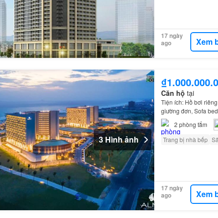
17 ngày
Xem b
ago
₫1.000.000.
Căn hộ
tại
Tiện ích: Hồ bơi riêng
giường đơn, Sofa bed,
lượng
sâu
…
2
phòng tắm
3 Hình ảnh
Trang bị nhà bếp
S
17 ngày
Xem b
ago