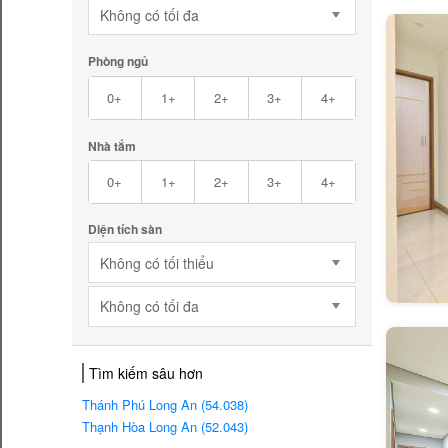
Không có tối đa
Phòng ngủ
0+
1+
2+
3+
4+
Nhà tắm
0+
1+
2+
3+
4+
Diện tích sàn
Không có tối thiểu
Không có tối đa
Tìm kiếm sâu hơn
Thánh Phú Long An (54.038)
Thạnh Hòa Long An (52.043)