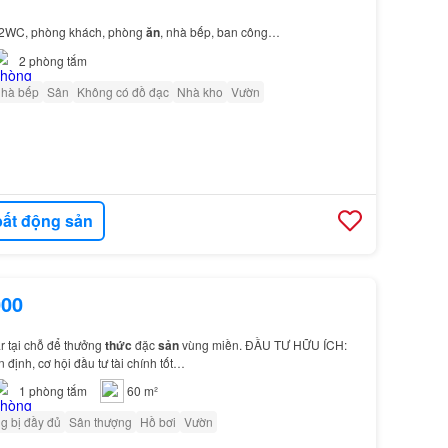
, 2WC, phòng khách, phòng
ăn
, nhà bếp, ban công…
2
phòng tắm
nhà bếp
Sân
Không có đồ đạc
Nhà kho
Vườn
ất động sản
000
 tại chỗ để thưởng
thức
đặc
sản
vùng miền. ĐẦU TƯ HỮU ÍCH:
 định, cơ hội đầu tư tài chính tốt…
1
phòng tắm
60 m²
g bị đầy đủ
Sân thượng
Hồ bơi
Vườn