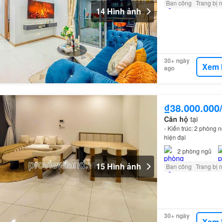
Ban công
Trang bị 
14 Hình ảnh
30+ ngày
Xem 
ago
₫38.000.000
Căn hộ
tại
- Kiến trúc: 2 phòng
hiện đại
2
phòng ngủ
15 Hình ảnh
Ban công
Trang bị 
30+ ngày
Xem 