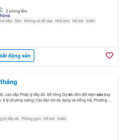
2
phòng tắm
nhà bếp
Sân
Không có đồ đạc
Nhà kho
Hồ bơi
Vườn
bất động sản
/tháng
 đủ, cao cấp Pháp lý đầy đủ: Sổ hồng Dự
án
nằm đối diện
sân
bay
: 9 tỷ (thương lượng) Các tiện ích đa dạng và Hồng Hà, Phường 2,
 Để có thêm thông tin chi tiết và t…
g bị đầy đủ
Phòng gym
Hồ bơi
Vườn