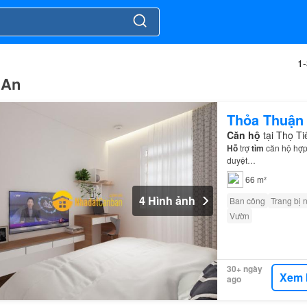
1
 An
Thỏa Thuận
Căn hộ
tại Thọ T
Hỗ
trợ
tìm
căn hộ hợp
duyệt…
66 m²
4 Hình ảnh
Ban công
Trang bị 
Vườn
30+ ngày
Xem 
ago