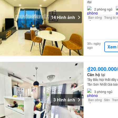
đại
2
phòng ngủ
14 Hình ảnh
Ban công
Trang bị 
30+ ngày
Xem 
ago
₫20.000.000
Căn hộ
tại
Tây Bắc Nội thất đầy
Tân Sơn Nhất Giá bán
Quận Tân Bình, TP.HCM
3
phòng ngủ
3 Hình ảnh
Ban công
Sân
Tran