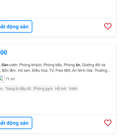
ất động sản
000
,
Sân
vườn, Phòng khách, Phòng bếp, Phòng
ăn
, Giường đôi và
 Bồn tắm, Vòi sen, Điều hòa, TV, Free Wifi, An Ninh Giá: Thương
71 m²
ân
Trang bị đầy đủ
Phòng gym
Hồ bơi
Vườn
ất động sản