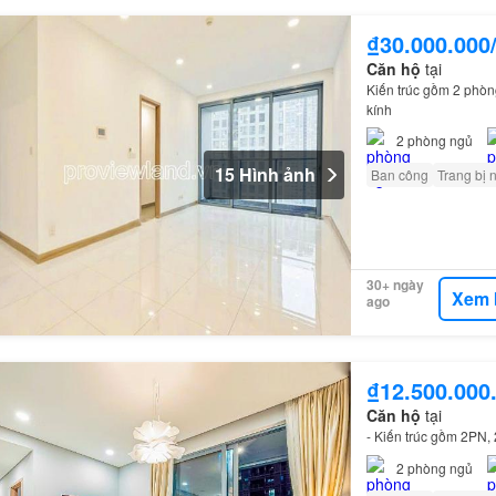
₫30.000.000
Căn hộ
tại
Kiến trúc gồm 2 phò
kính
2
phòng ngủ
15 Hình ảnh
Ban công
Trang bị 
30+ ngày
Xem 
ago
₫12.500.000
Căn hộ
tại
- Kiến trúc gồm 2PN
2
phòng ngủ