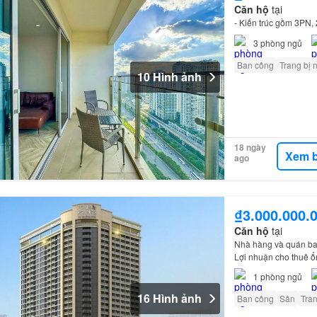
Căn hộ
tại
- Kiến trúc gồm 3PN
3
phòng ngủ
Ban công
Trang bị 
10 Hình ảnh
18 ngày
Xem b
ago
₫3.000.000.
Căn hộ
tại
Nhà hàng và quán bar
Lợi nhuận cho thuê ổn
1
phòng ngủ
16 Hình ảnh
Ban công
Sân
Tran