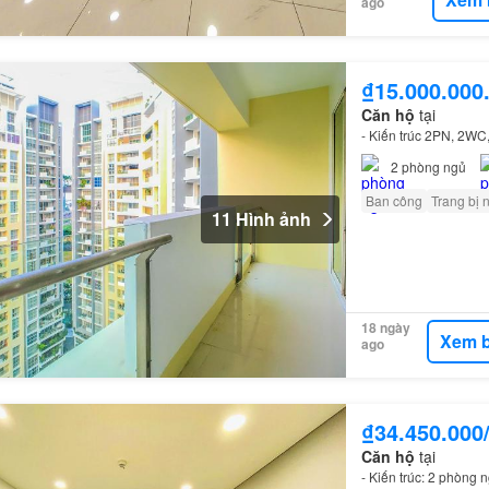
ago
₫15.000.000
Căn hộ
tại
- Kiến trúc 2PN, 2WC
2
phòng ngủ
Ban công
Trang bị 
11 Hình ảnh
18 ngày
Xem b
ago
₫34.450.000
Căn hộ
tại
- Kiến trúc: 2 phòng