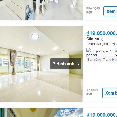
30+ ngày
Xem 
ago
₫19.850.000
Căn hộ
tại
- Kiến trúc gồm 3PN
3
phòng ngủ
Ban công
Trang bị 
7 Hình ảnh
17 ngày
Xem b
ago
₫19.000.000