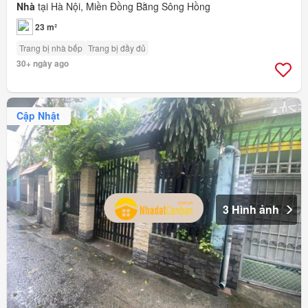
Nhà
tại Hà Nội, Miền Đồng Bằng Sông Hồng
23 m²
Trang bị nhà bếp
Trang bị đầy đủ
30+ ngày ago
Cập Nhật
3 Hình ảnh