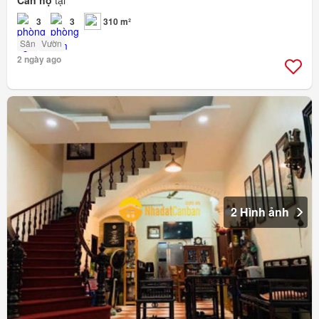
Căn hộ
tại
3
3
310 m²
Sân
Vườn
2 ngày ago
2 Hình ảnh