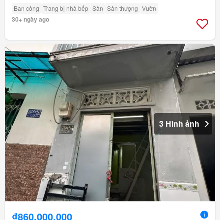
Ban công
Trang bị nhà bếp
Sân
Sân thượng
Vườn
30+ ngày ago
3 Hình ảnh
₫860.000.000