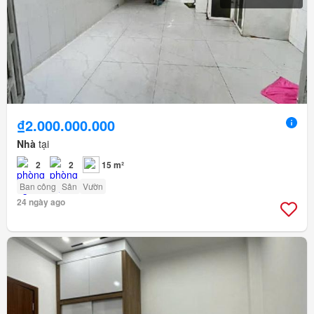
₫2.000.000.000
Nhà
tại
2
2
15 m²
Ban công
Sân
Vườn
24 ngày ago