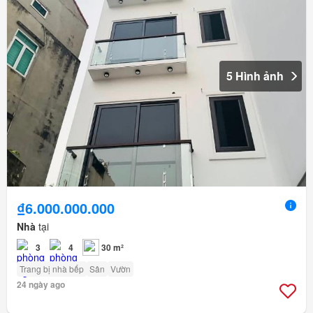
5 Hình ảnh
₫6.000.000.000
Nhà
tại
3
4
30 m²
Trang bị nhà bếp
Sân
Vườn
24 ngày ago