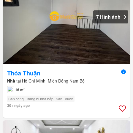
7 Hình ảnh
Thỏa Thuận
Nhà
tại Hồ Chí Minh, Miền Đông Nam Bộ
16 m²
Ban công
Trang bị nhà bếp
Sân
Vườn
30+ ngày ago