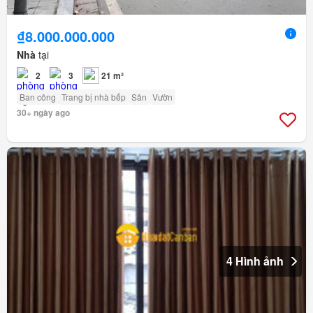
₫8.000.000.000
Nhà
tại
2
3
21 m²
Ban công
Trang bị nhà bếp
Sân
Vườn
30+ ngày ago
4 Hình ảnh