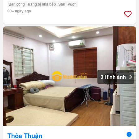
Ban công
Trang bị nhà bếp
Sân
Vườn
30+ ngày ago
3 Hình ảnh
Thỏa Thuận