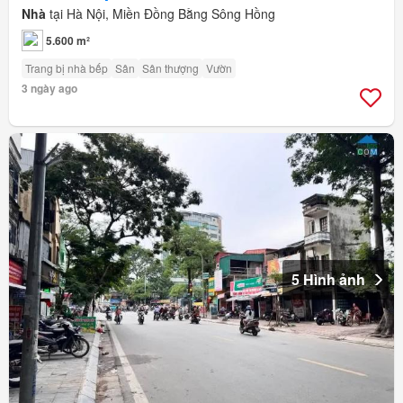
Nhà
tại Hà Nội, Miền Đồng Bằng Sông Hồng
5.600 m²
Trang bị nhà bếp
Sân
Sân thượng
Vườn
3 ngày ago
5 Hình ảnh