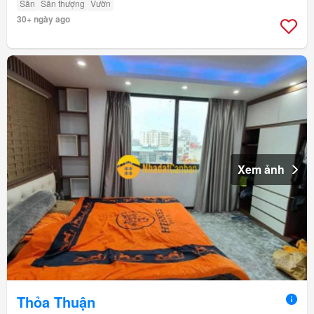
Sân
Sân thượng
Vườn
30+ ngày ago
Xem ảnh
Thỏa Thuận