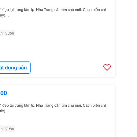
i đẹp tại trung tâm tp. Nha Trang cần
tìm
chủ mới. Cách biển chỉ
máy)…
ân
Vườn
ất động sản
000
i đẹp tại trung tâm tp. Nha Trang cần
tìm
chủ mới. Cách biển chỉ
máy)…
ân
Vườn