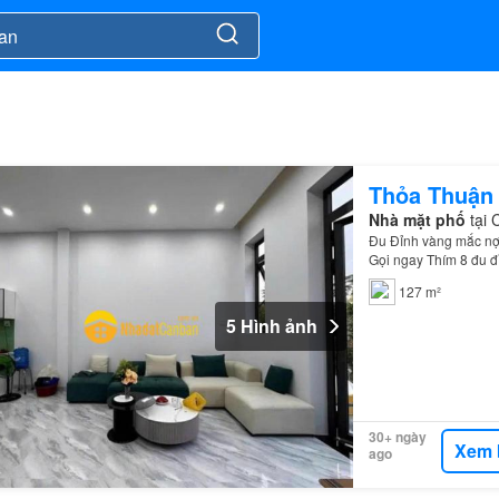
Thỏa Thuận
Nhà mặt phố
tại 
Đu Đỉnh vàng mắc nợ
Gọi ngay Thím 8 đu 
KCN chỉ 800m, đi về
127 m²
5 Hình ảnh
30+ ngày
Xem 
ago