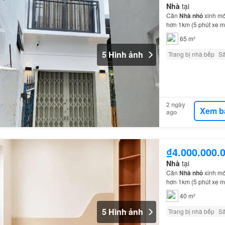
Nhà
tại
Căn
Nhà nhỏ
xinh mớ
hơn 1km (5 phút xe 
65 m²
5 Hình ảnh
Trang bị nhà bếp
S
2 ngày
Xem b
ago
₫4.000.000.
Nhà
tại
Căn
Nhà nhỏ
xinh mớ
hơn 1km (5 phút xe 
40 m²
5 Hình ảnh
Trang bị nhà bếp
S