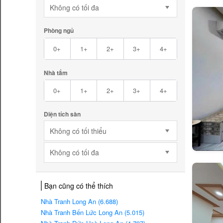
Không có tối đa
Phòng ngủ
0+
1+
2+
3+
4+
Nhà tắm
0+
1+
2+
3+
4+
Diện tích sàn
Không có tối thiểu
Không có tối đa
Bạn cũng có thể thích
Nhà Tranh Long An (6.688)
Nhà Tranh Bến Lức Long An (5.015)