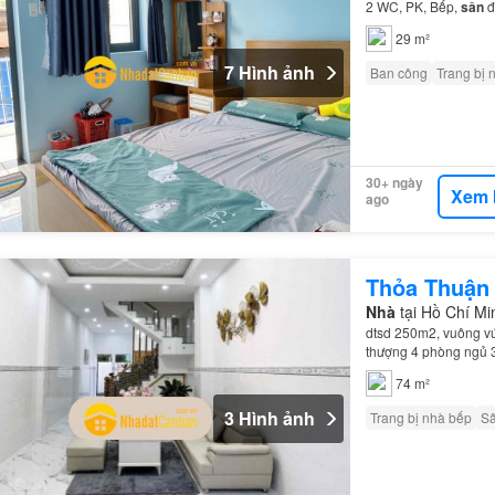
2 WC, PK, Bếp,
sân
đ
29 m²
7 Hình ảnh
Ban công
Trang bị 
30+ ngày
Xem 
ago
Thỏa Thuận
Nhà
tại Hồ Chí M
dtsd 250m2, vuông vức
thượng 4 phòng ngủ 
5…
74 m²
3 Hình ảnh
Trang bị nhà bếp
S