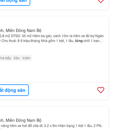
inh, Miền Đông Nam Bộ
6,8 m2 DTSD: 35 m2 Hẻm ba gác, cách 10m ra hẻm xe tải bự Ngân
 Cho thuê: 8 9 triệu/tháng Nhà gồm 1 trệt, 1 lầu,
lửng
chill 1 ban
trong nhà khép kín 1 phòng khách sang…
nhà bếp
Sân
Vườn
ất động sản
inh, Miền Đông Nam Bộ
năng hẻm xe hơi đổ cửa dt: 3.2 x 9m Hiện trạng 1 trệt 1 lầu, 2 PN,