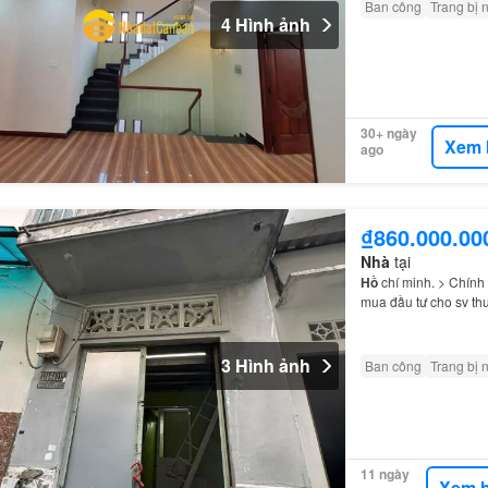
Ban công
Trang bị 
4 Hình ảnh
30+ ngày
Xem 
ago
₫860.000.00
Nhà
tại
Hồ
chí minh. > Chính
mua đầu tư cho sv t
3 Hình ảnh
Ban công
Trang bị 
11 ngày
Xem b