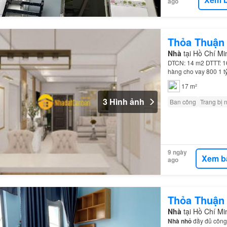
ago
Thỏa Thuận
Nhà
tại Hồ Chí M
DTCN: 14 m2 DTTT: 1
hàng cho vay 800 1 tỷ
công Chill Châu Âu 
17 m²
3 Hình ảnh
Ban công
Trang bị 
9 ngày
Xem b
ago
Thỏa Thuận
Nhà
tại Hồ Chí M
Nhà nhỏ
đầy đủ công 