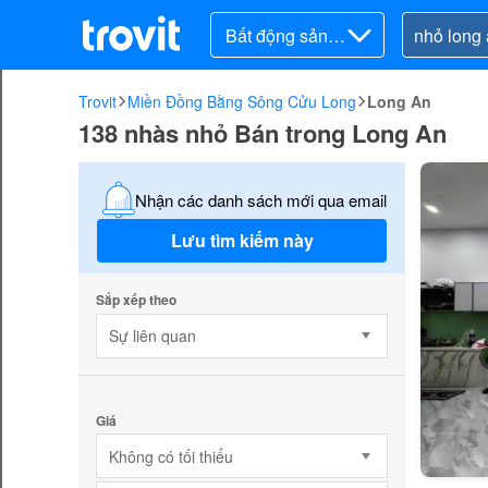
Bất động sản ra
o bán
Trovit
Miền Đồng Bằng Sông Cửu Long
Long An
138 nhàs nhỏ Bán trong Long An
Nhận các danh sách mới qua email
Lưu tìm kiếm này
Sắp xếp theo
Sự liên quan
Giá
Không có tối thiểu