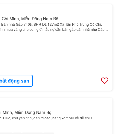
Hồ Chí Minh, Miền Đông Nam Bộ
 Bán nhà Gấp 740tr, SHR Dt: 127m2 Xã Tân Phú Trung Củ Chi,
đỉnh mua vàng cho con giờ mắc nợ cần bán gấp căn
nhà nhỏ
Cách
 BXe
An
sương chỉ 15p…
bất động sản
hí Minh, Miền Đông Nam Bộ
ô 1 lúc, khu yên tĩnh, dân trí cao, hàng xóm vui vẻ dễ chịu…