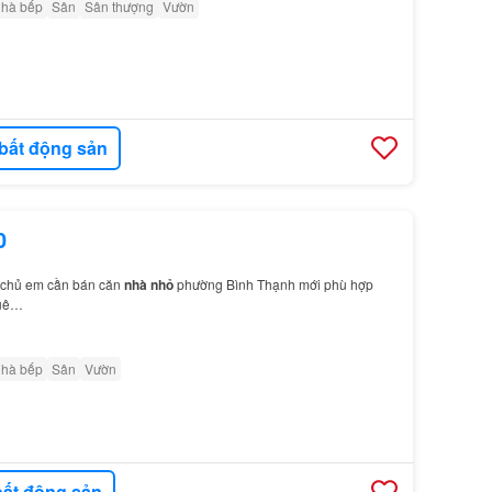
nhà bếp
Sân
Sân thượng
Vườn
bất động sản
0
 chủ em cần bán căn
nhà nhỏ
phường Bình Thạnh mới phù hợp
huê…
nhà bếp
Sân
Vườn
ất động sản