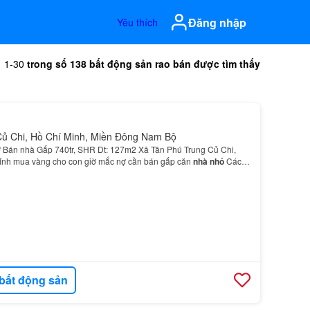
Đăng nhập
Yêu thích
1-30
trong số 138 bất động sản rao bán được tìm thấy
Củ Chi, Hồ Chí Minh, Miền Đông Nam Bộ
 Bán nhà Gấp 740tr, SHR Dt: 127m2 Xã Tân Phú Trung Củ Chi,
đỉnh mua vàng cho con giờ mắc nợ cần bán gấp căn
nhà nhỏ
Cách
 BXe
An
sương chỉ 15p…
bất động sản