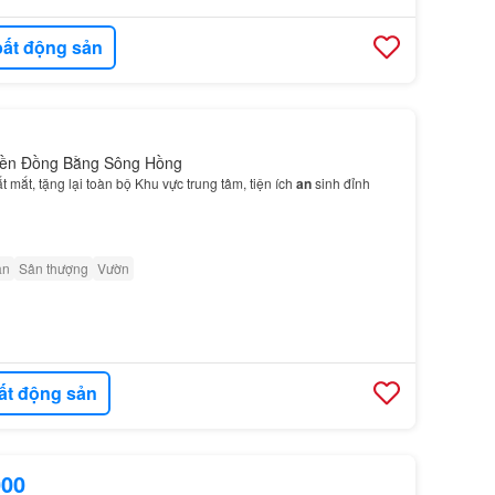
ất động sản
Miền Đồng Bằng Sông Hồng
t mắt, tặng lại toàn bộ Khu vực trung tâm, tiện ích
an
sinh đỉnh
ân
Sân thượng
Vườn
ất động sản
000