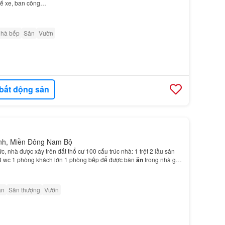
ể xe, ban công…
nhà bếp
Sân
Vườn
bất động sản
inh, Miền Đông Nam Bộ
, nhà được xây trên đất thổ cư 100 cấu trúc nhà: 1 trệt 2 lầu sân
3 wc 1 phòng khách lớn 1 phòng bếp để được bàn
ăn
trong nhà giá
ân
Sân thượng
Vườn