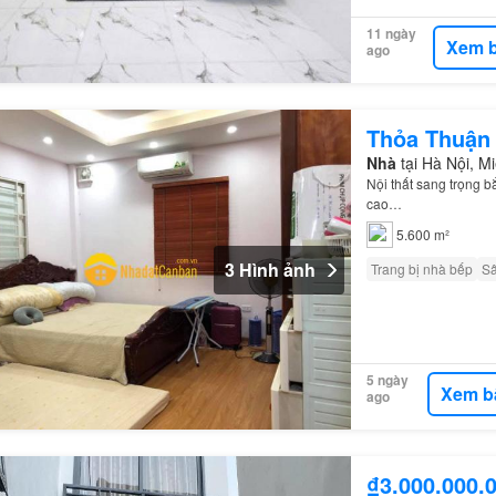
11 ngày
Xem b
ago
Thỏa Thuận
Nhà
tại Hà Nội, 
Nội thất sang trọng bắ
cao…
5.600 m²
3 Hình ảnh
Trang bị nhà bếp
S
5 ngày
Xem b
ago
₫3.000.000.