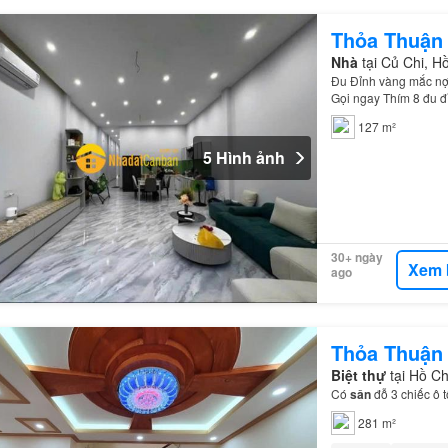
Thỏa Thuận
Nhà
tại Củ Chi, 
Đu Đỉnh vàng mắc nợ
Gọi ngay Thím 8 đu 
KCN chỉ 800m, đi về
127 m²
5 Hình ảnh
30+ ngày
Xem 
ago
Thỏa Thuận
Biệt thự
tại Hồ C
Có
sân
đỗ 3 chiếc ô t
281 m²