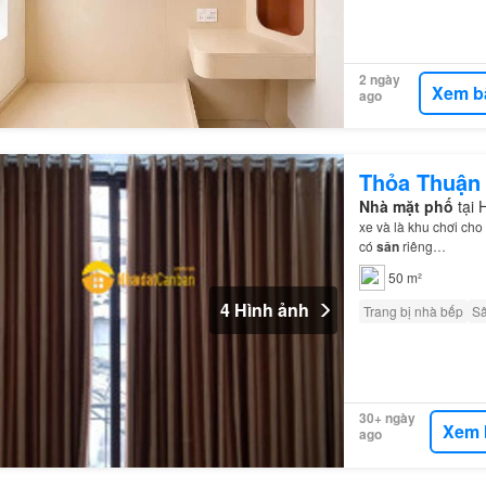
2 ngày
Xem b
ago
Thỏa Thuận
Nhà mặt phố
tại 
xe và là khu chơi cho
có
sân
riêng…
50 m²
4 Hình ảnh
Trang bị nhà bếp
S
30+ ngày
Xem 
ago